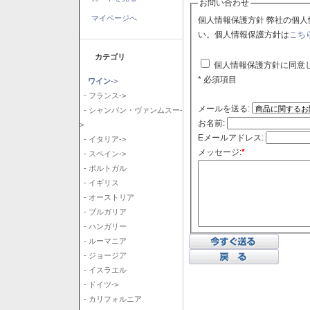
お問い合わせ
マイページへ
個人情報保護方針 弊社の個人情報保護方針に同意される場合はチェックボックスをクリックしてくださ
い。個人情報保護方針は
こち
カテゴリ
個人情報保護方針に同意
* 必須項目
ワイン
->
- フランス->
メールを送る:
- シャンパン・ヴァンムスー-
お名前:
>
Eメールアドレス:
- イタリア->
メッセージ:
*
- スペイン->
- ポルトガル
- イギリス
- オーストリア
- ブルガリア
- ハンガリー
- ルーマニア
- ジョージア
- イスラエル
- ドイツ->
- カリフォルニア