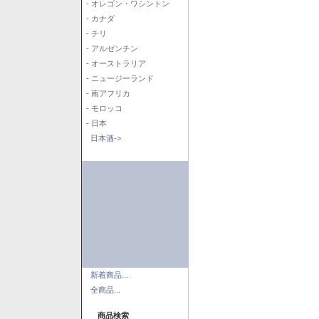
- オレゴン・ワシントン
- カナダ
- チリ
- アルゼンチン
- オーストラリア
- ニュージーランド
- 南アフリカ
- モロッコ
- 日本
日本酒->
新着商品...
全商品...
商品検索