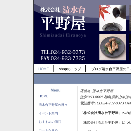
HOME
shopのトップ
ブログ清水台平野屋の日
Menu
店舗名: 清水台平野屋
HOME
住所:963-8005 福島県郡山市清
電話番号:TEL024-932-0373 FAX
清水台平野屋の日々
「株式会社清水台平野屋」への
イベント案内
おすすめの商品
「株式会社清水台平野屋」につ
カートを見る