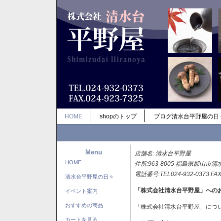
HOME
shopのトップ
ブログ清水台平野屋の日
Menu
店舗名: 清水台平野屋
HOME
住所:963-8005 福島県郡山市清
電話番号:TEL024-932-0373 FAX
清水台平野屋の日々
「株式会社清水台平野屋」への
イベント案内
おすすめの商品
「株式会社清水台平野屋」につ
カートを見る