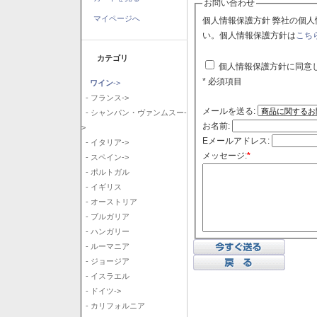
お問い合わせ
マイページへ
個人情報保護方針 弊社の個人情報保護方針に同意される場合はチェックボックスをクリックしてくださ
い。個人情報保護方針は
こち
カテゴリ
個人情報保護方針に同意
* 必須項目
ワイン
->
- フランス->
メールを送る:
- シャンパン・ヴァンムスー-
お名前:
>
Eメールアドレス:
- イタリア->
メッセージ:
*
- スペイン->
- ポルトガル
- イギリス
- オーストリア
- ブルガリア
- ハンガリー
- ルーマニア
- ジョージア
- イスラエル
- ドイツ->
- カリフォルニア