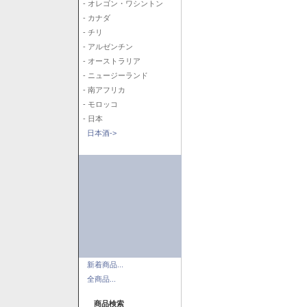
- オレゴン・ワシントン
- カナダ
- チリ
- アルゼンチン
- オーストラリア
- ニュージーランド
- 南アフリカ
- モロッコ
- 日本
日本酒->
新着商品...
全商品...
商品検索