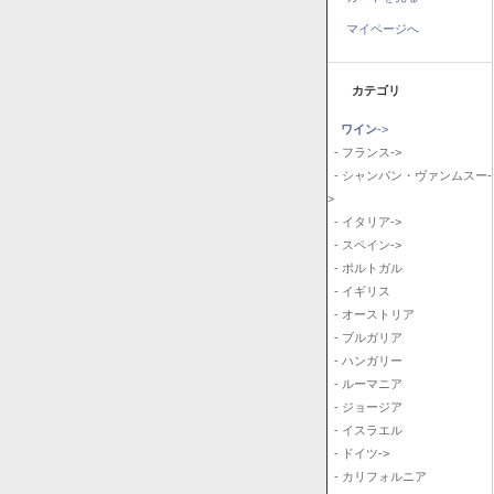
マイページへ
カテゴリ
ワイン
->
- フランス->
- シャンパン・ヴァンムスー-
>
- イタリア->
- スペイン->
- ポルトガル
- イギリス
- オーストリア
- ブルガリア
- ハンガリー
- ルーマニア
- ジョージア
- イスラエル
- ドイツ->
- カリフォルニア