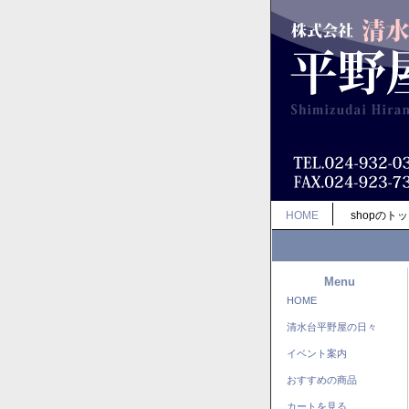
HOME
shopのト
Menu
HOME
清水台平野屋の日々
イベント案内
おすすめの商品
カートを見る