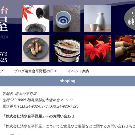
ップ
ブログ清水台平野屋の日々
イベント案内
shoping
店舗名: 清水台平野屋
住所:963-8005 福島県郡山市清水台２-５-９
電話番号:TEL024-932-0373 FAX024-923-7325
「株式会社清水台平野屋」へのお問い合わせ
「株式会社清水台平野屋」についてご意見やご要望などに関するお問い合わせも