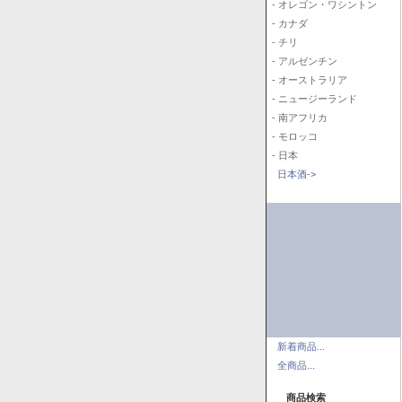
- オレゴン・ワシントン
- カナダ
- チリ
- アルゼンチン
- オーストラリア
- ニュージーランド
- 南アフリカ
- モロッコ
- 日本
日本酒->
新着商品...
全商品...
商品検索