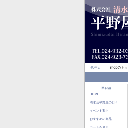
HOME
shopのト
Menu
HOME
清水台平野屋の日々
イベント案内
おすすめの商品
カートを見る