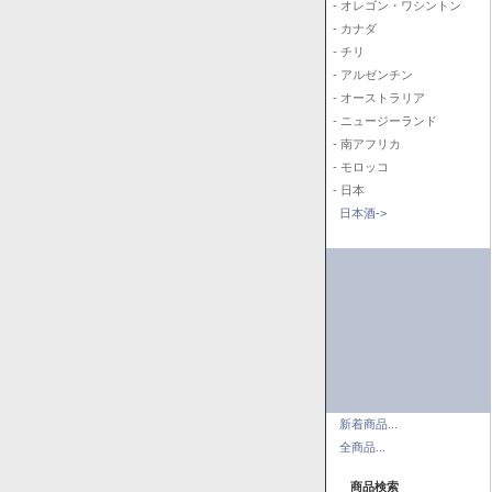
- オレゴン・ワシントン
- カナダ
- チリ
- アルゼンチン
- オーストラリア
- ニュージーランド
- 南アフリカ
- モロッコ
- 日本
日本酒->
新着商品...
全商品...
商品検索