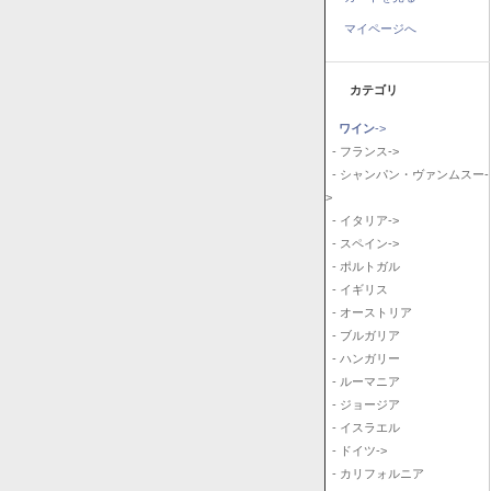
マイページへ
カテゴリ
ワイン
->
- フランス->
- シャンパン・ヴァンムスー-
>
- イタリア->
- スペイン->
- ポルトガル
- イギリス
- オーストリア
- ブルガリア
- ハンガリー
- ルーマニア
- ジョージア
- イスラエル
- ドイツ->
- カリフォルニア