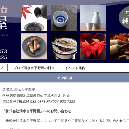
ップ
ブログ清水台平野屋の日々
イベント案内
shoping
店舗名: 清水台平野屋
住所:963-8005 福島県郡山市清水台２-５-９
電話番号:TEL024-932-0373 FAX024-923-7325
「株式会社清水台平野屋」へのお問い合わせ
「株式会社清水台平野屋」についてご意見やご要望などに関するお問い合わせも