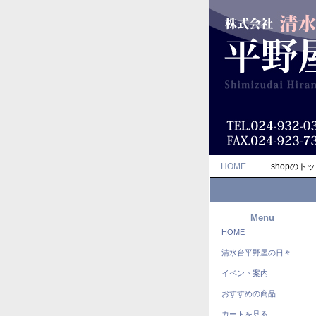
HOME
shopのト
Menu
HOME
清水台平野屋の日々
イベント案内
おすすめの商品
カートを見る