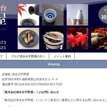
ップ
ブログ清水台平野屋の日々
イベント案内
shoping
店舗名: 清水台平野屋
住所:963-8005 福島県郡山市清水台２-５-９
電話番号:TEL024-932-0373 FAX024-923-7325
「株式会社清水台平野屋」へのお問い合わせ
「株式会社清水台平野屋」についてご意見やご要望などに関するお問い合わせも