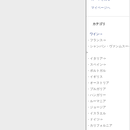
マイページへ
カテゴリ
ワイン
->
- フランス->
- シャンパン・ヴァンムスー-
>
- イタリア->
- スペイン->
- ポルトガル
- イギリス
- オーストリア
- ブルガリア
- ハンガリー
- ルーマニア
- ジョージア
- イスラエル
- ドイツ->
- カリフォルニア