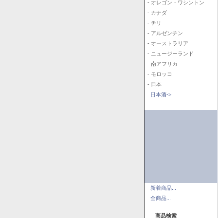
- オレゴン・ワシントン
- カナダ
- チリ
- アルゼンチン
- オーストラリア
- ニュージーランド
- 南アフリカ
- モロッコ
- 日本
日本酒->
新着商品...
全商品...
商品検索