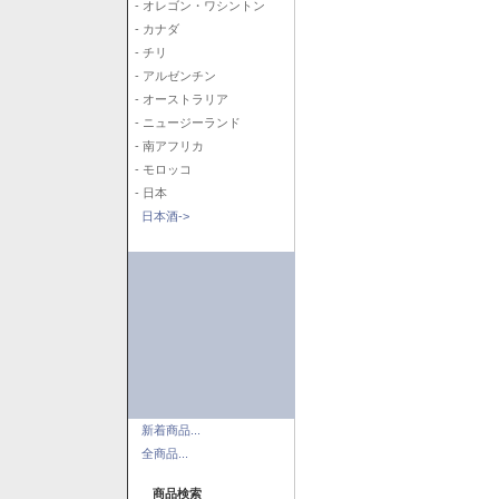
- オレゴン・ワシントン
- カナダ
- チリ
- アルゼンチン
- オーストラリア
- ニュージーランド
- 南アフリカ
- モロッコ
- 日本
日本酒->
新着商品...
全商品...
商品検索