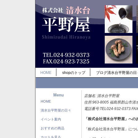
HOME
shopのトップ
ブログ清水台平野屋の日
Menu
店舗名: 清水台平野屋
HOME
住所:963-8005 福島県郡山市清
電話番号:TEL024-932-0373 FAX
清水台平野屋の日々
「株式会社清水台平野屋」への
イベント案内
おすすめの商品
「株式会社清水台平野屋」につ
カートを見る