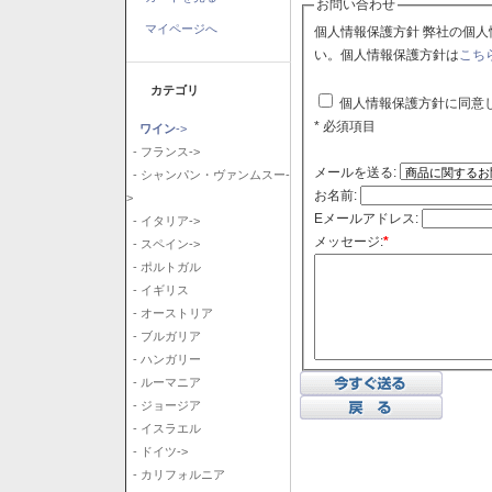
お問い合わせ
マイページへ
個人情報保護方針 弊社の個人情報保護方針に同意される場合はチェックボックスをクリックしてくださ
い。個人情報保護方針は
こち
カテゴリ
個人情報保護方針に同意
* 必須項目
ワイン
->
- フランス->
メールを送る:
- シャンパン・ヴァンムスー-
お名前:
>
Eメールアドレス:
- イタリア->
メッセージ:
*
- スペイン->
- ポルトガル
- イギリス
- オーストリア
- ブルガリア
- ハンガリー
- ルーマニア
- ジョージア
- イスラエル
- ドイツ->
- カリフォルニア