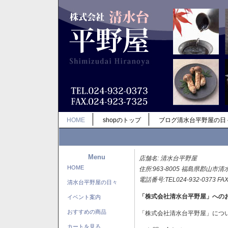
HOME
shopのトップ
ブログ清水台平野屋の日
Menu
店舗名: 清水台平野屋
HOME
住所:963-8005 福島県郡山市清
電話番号:TEL024-932-0373 FAX
清水台平野屋の日々
「株式会社清水台平野屋」への
イベント案内
おすすめの商品
「株式会社清水台平野屋」につ
カートを見る