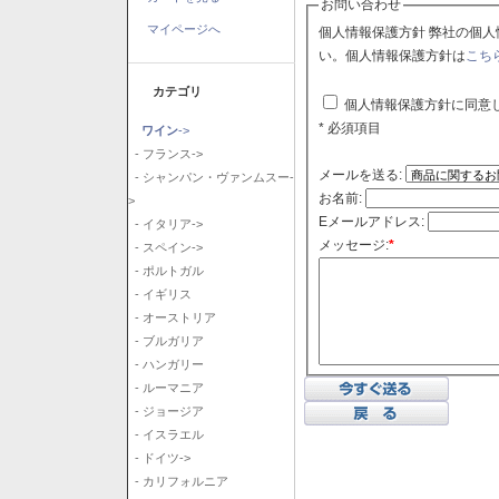
お問い合わせ
マイページへ
個人情報保護方針 弊社の個人情報保護方針に同意される場合はチェックボックスをクリックしてくださ
い。個人情報保護方針は
こち
カテゴリ
個人情報保護方針に同意
* 必須項目
ワイン
->
- フランス->
メールを送る:
- シャンパン・ヴァンムスー-
お名前:
>
Eメールアドレス:
- イタリア->
メッセージ:
*
- スペイン->
- ポルトガル
- イギリス
- オーストリア
- ブルガリア
- ハンガリー
- ルーマニア
- ジョージア
- イスラエル
- ドイツ->
- カリフォルニア