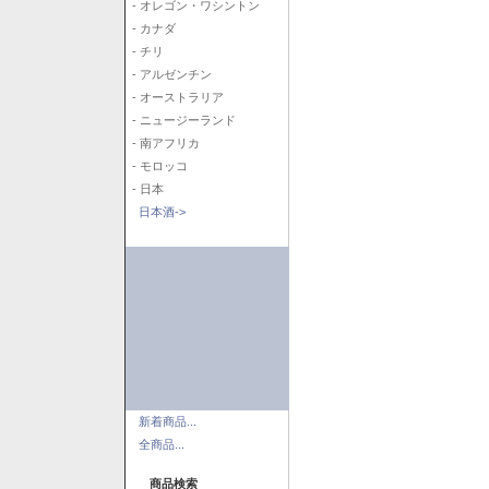
- オレゴン・ワシントン
- カナダ
- チリ
- アルゼンチン
- オーストラリア
- ニュージーランド
- 南アフリカ
- モロッコ
- 日本
日本酒->
新着商品...
全商品...
商品検索