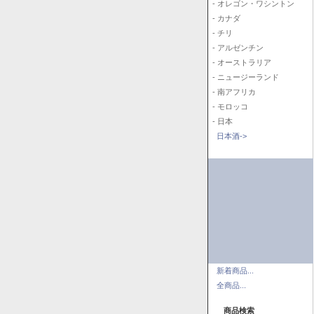
- オレゴン・ワシントン
- カナダ
- チリ
- アルゼンチン
- オーストラリア
- ニュージーランド
- 南アフリカ
- モロッコ
- 日本
日本酒->
新着商品...
全商品...
商品検索