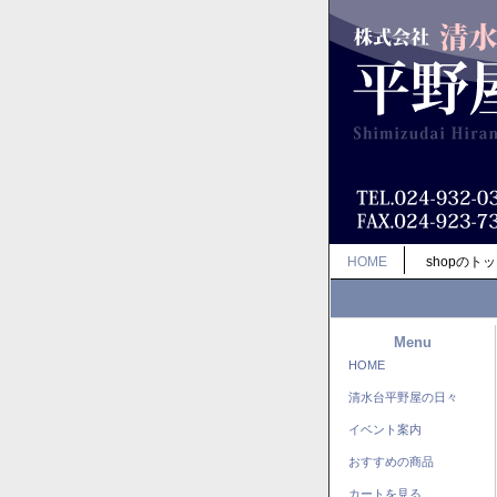
HOME
shopのト
Menu
HOME
清水台平野屋の日々
イベント案内
おすすめの商品
カートを見る