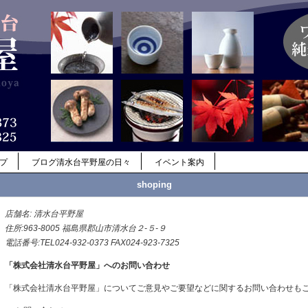
ップ
ブログ清水台平野屋の日々
イベント案内
shoping
店舗名: 清水台平野屋
住所:963-8005 福島県郡山市清水台２-５-９
電話番号:TEL024-932-0373 FAX024-923-7325
「株式会社清水台平野屋」へのお問い合わせ
「株式会社清水台平野屋」についてご意見やご要望などに関するお問い合わせも