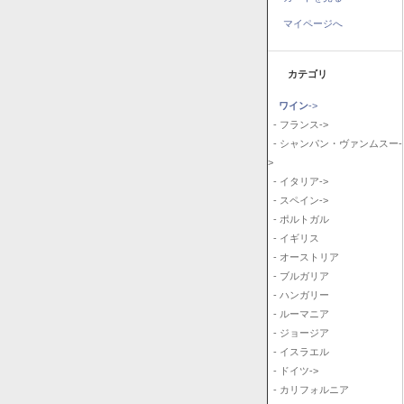
マイページへ
カテゴリ
ワイン
->
- フランス->
- シャンパン・ヴァンムスー-
>
- イタリア->
- スペイン->
- ポルトガル
- イギリス
- オーストリア
- ブルガリア
- ハンガリー
- ルーマニア
- ジョージア
- イスラエル
- ドイツ->
- カリフォルニア