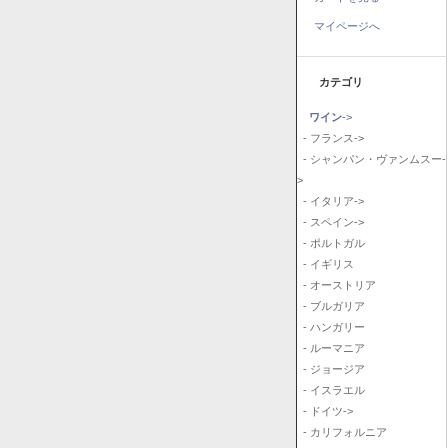
マイページへ
カテゴリ
ワイン
->
- フランス->
- シャンパン・ヴァンムスー-
>
- イタリア->
- スペイン->
- ポルトガル
- イギリス
- オーストリア
- ブルガリア
- ハンガリー
- ルーマニア
- ジョージア
- イスラエル
- ドイツ->
- カリフォルニア