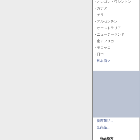
- オレゴン・ワシントン
- カナダ
- チリ
- アルゼンチン
- オーストラリア
- ニュージーランド
- 南アフリカ
- モロッコ
- 日本
日本酒->
新着商品...
全商品...
商品検索