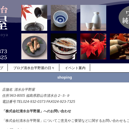
ップ
ブログ清水台平野屋の日々
イベント案内
shoping
店舗名: 清水台平野屋
住所:963-8005 福島県郡山市清水台２-５-９
電話番号:TEL024-932-0373 FAX024-923-7325
「株式会社清水台平野屋」へのお問い合わせ
「株式会社清水台平野屋」についてご意見やご要望などに関するお問い合わせも