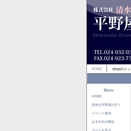
HOME
shopのト
Menu
HOME
清水台平野屋の日々
イベント案内
おすすめの商品
カートを見る