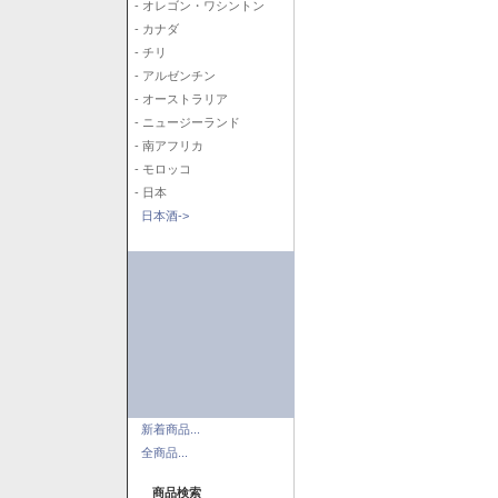
- オレゴン・ワシントン
- カナダ
- チリ
- アルゼンチン
- オーストラリア
- ニュージーランド
- 南アフリカ
- モロッコ
- 日本
日本酒->
新着商品...
全商品...
商品検索