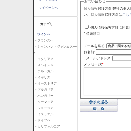
お問い合わせ
マイページへ
個人情報保護方針 弊社の個人情報保護方針に同意される場合はチェックボックスをクリックしてくださ
い。個人情報保護方針は
こち
カテゴリ
個人情報保護方針に同意
* 必須項目
ワイン
->
- フランス->
メールを送る:
- シャンパン・ヴァンムスー-
お名前:
>
Eメールアドレス:
- イタリア->
メッセージ:
*
- スペイン->
- ポルトガル
- イギリス
- オーストリア
- ブルガリア
- ハンガリー
- ルーマニア
- ジョージア
- イスラエル
- ドイツ->
- カリフォルニア