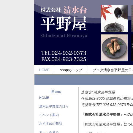
HOME
shopのトップ
ブログ清水台平野屋の日
Menu
店舗名: 清水台平野屋
HOME
住所:963-8005 福島県郡山市清
電話番号:TEL024-932-0373 FAX
清水台平野屋の日々
「株式会社清水台平野屋」への
イベント案内
おすすめの商品
「株式会社清水台平野屋」につ
カートを見る