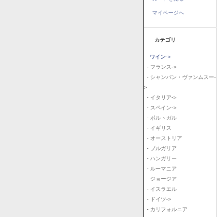
マイページへ
カテゴリ
ワイン
->
- フランス->
- シャンパン・ヴァンムスー-
>
- イタリア->
- スペイン->
- ポルトガル
- イギリス
- オーストリア
- ブルガリア
- ハンガリー
- ルーマニア
- ジョージア
- イスラエル
- ドイツ->
- カリフォルニア