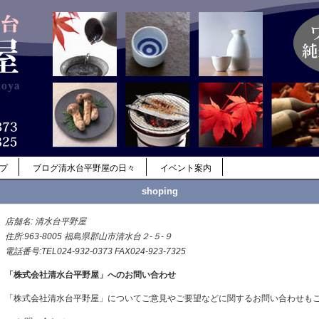
ップ
ブログ清水台平野屋の日々
イベント案内
shoping
店舗名: 清水台平野屋
住所:963-8005 福島県郡山市清水台２-５-９
電話番号:TEL024-932-0373 FAX024-923-7325
「株式会社清水台平野屋」へのお問い合わせ
「株式会社清水台平野屋」についてご意見やご要望などに関するお問い合わせも