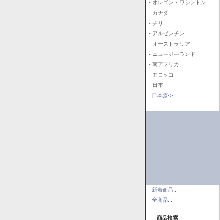
- オレゴン・ワシントン
- カナダ
- チリ
- アルゼンチン
- オーストラリア
- ニュージーランド
- 南アフリカ
- モロッコ
- 日本
日本酒->
新着商品...
全商品...
商品検索