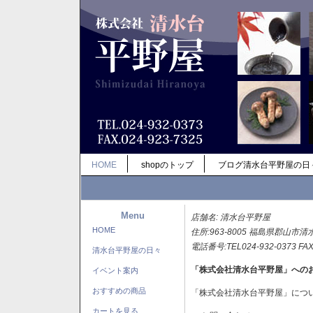
HOME
shopのトップ
ブログ清水台平野屋の日
Menu
店舗名: 清水台平野屋
HOME
住所:963-8005 福島県郡山市清
電話番号:TEL024-932-0373 FAX
清水台平野屋の日々
「株式会社清水台平野屋」への
イベント案内
おすすめの商品
「株式会社清水台平野屋」につ
カートを見る