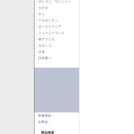
- オレゴン・ワシントン
- カナダ
- チリ
- アルゼンチン
- オーストラリア
- ニュージーランド
- 南アフリカ
- モロッコ
- 日本
日本酒->
新着商品...
全商品...
商品検索