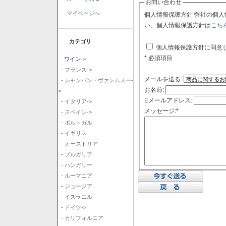
お問い合わせ
マイページへ
個人情報保護方針 弊社の個人情報保護方針に同意される場合はチェックボックスをクリックしてくださ
い。個人情報保護方針は
こち
カテゴリ
個人情報保護方針に同意
* 必須項目
ワイン
->
- フランス->
メールを送る:
- シャンパン・ヴァンムスー-
お名前:
>
Eメールアドレス:
- イタリア->
メッセージ:
*
- スペイン->
- ポルトガル
- イギリス
- オーストリア
- ブルガリア
- ハンガリー
- ルーマニア
- ジョージア
- イスラエル
- ドイツ->
- カリフォルニア