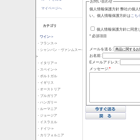
お問い合わせ
マイページへ
個人情報保護方針 弊社の個人情報保護方針に同意される場合はチェックボックスをクリックしてくださ
い。個人情報保護方針は
こち
カテゴリ
個人情報保護方針に同意
* 必須項目
ワイン
->
- フランス->
メールを送る:
- シャンパン・ヴァンムスー-
お名前:
>
Eメールアドレス:
- イタリア->
メッセージ:
*
- スペイン->
- ポルトガル
- イギリス
- オーストリア
- ブルガリア
- ハンガリー
- ルーマニア
- ジョージア
- イスラエル
- ドイツ->
- カリフォルニア