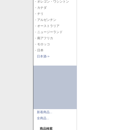
- オレゴン・ワシントン
- カナダ
- チリ
- アルゼンチン
- オーストラリア
- ニュージーランド
- 南アフリカ
- モロッコ
- 日本
日本酒->
新着商品...
全商品...
商品検索