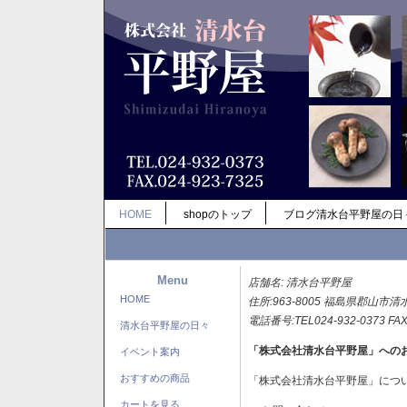
HOME
shopのトップ
ブログ清水台平野屋の日
Menu
店舗名: 清水台平野屋
HOME
住所:963-8005 福島県郡山市清
電話番号:TEL024-932-0373 FAX
清水台平野屋の日々
「株式会社清水台平野屋」への
イベント案内
おすすめの商品
「株式会社清水台平野屋」につ
カートを見る