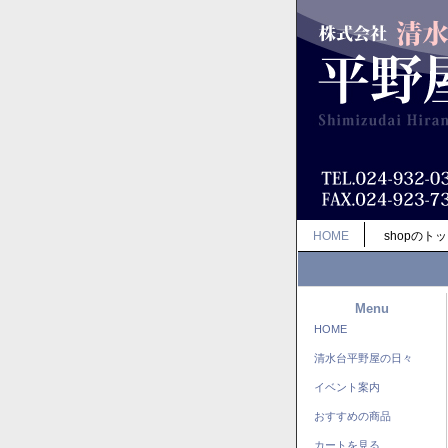
HOME
shopのト
Menu
HOME
清水台平野屋の日々
イベント案内
おすすめの商品
カートを見る