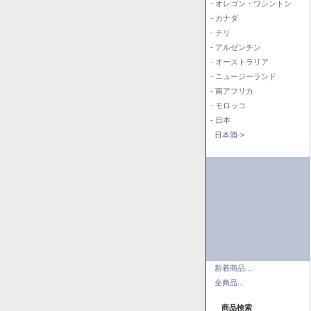
- オレゴン・ワシントン
- カナダ
- チリ
- アルゼンチン
- オーストラリア
- ニュージーランド
- 南アフリカ
- モロッコ
- 日本
日本酒->
新着商品...
全商品...
商品検索