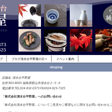
ップ
ブログ清水台平野屋の日々
イベント案内
shoping
店舗名: 清水台平野屋
住所:963-8005 福島県郡山市清水台２-５-９
電話番号:TEL024-932-0373 FAX024-923-7325
「株式会社清水台平野屋」へのお問い合わせ
「株式会社清水台平野屋」についてご意見やご要望などに関するお問い合わせも