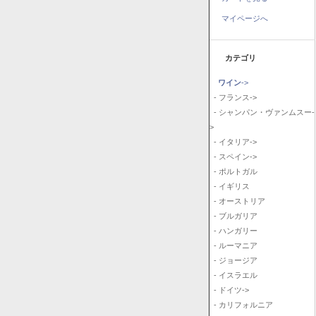
マイページへ
カテゴリ
ワイン
->
- フランス->
- シャンパン・ヴァンムスー-
>
- イタリア->
- スペイン->
- ポルトガル
- イギリス
- オーストリア
- ブルガリア
- ハンガリー
- ルーマニア
- ジョージア
- イスラエル
- ドイツ->
- カリフォルニア