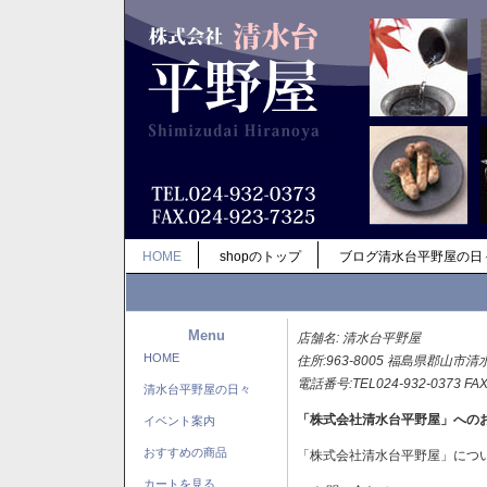
HOME
shopのトップ
ブログ清水台平野屋の日
Menu
店舗名: 清水台平野屋
HOME
住所:963-8005 福島県郡山市清
電話番号:TEL024-932-0373 FAX
清水台平野屋の日々
「株式会社清水台平野屋」への
イベント案内
おすすめの商品
「株式会社清水台平野屋」につ
カートを見る