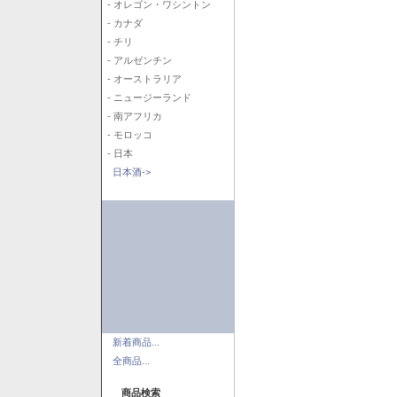
- オレゴン・ワシントン
- カナダ
- チリ
- アルゼンチン
- オーストラリア
- ニュージーランド
- 南アフリカ
- モロッコ
- 日本
日本酒->
新着商品...
全商品...
商品検索