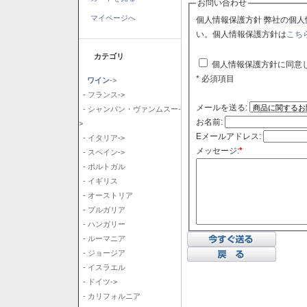
お問い合わせ
マイページへ
個人情報保護方針 弊社の個人情報保護方針に同意される場合はチェックボックスをクリックしてくださ
い。個人情報保護方針は
こち
カテゴリ
個人情報保護方針に同意
* 必須項目
ワイン
->
- フランス->
メールを送る:
- シャンパン・ヴァンムスー-
お名前:
>
Eメールアドレス:
- イタリア->
メッセージ:
*
- スペイン->
- ポルトガル
- イギリス
- オーストリア
- ブルガリア
- ハンガリー
- ルーマニア
- ジョージア
- イスラエル
- ドイツ->
- カリフォルニア