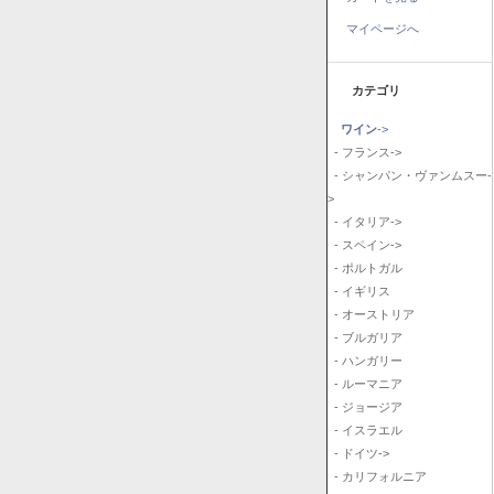
マイページへ
カテゴリ
ワイン
->
- フランス->
- シャンパン・ヴァンムスー-
>
- イタリア->
- スペイン->
- ポルトガル
- イギリス
- オーストリア
- ブルガリア
- ハンガリー
- ルーマニア
- ジョージア
- イスラエル
- ドイツ->
- カリフォルニア