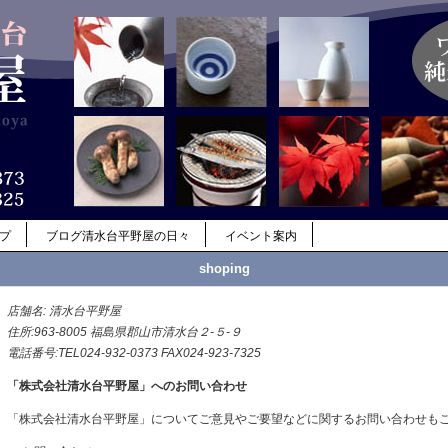
ップ
ブログ清水台平野屋の日々
イベント案内
shoping
店舗名: 清水台平野屋
住所:963-8005 福島県郡山市清水台２-５-９
電話番号:TEL024-932-0373 FAX024-923-7325
「株式会社清水台平野屋」へのお問い合わせ
「株式会社清水台平野屋」についてご意見やご要望などに関するお問い合わせも