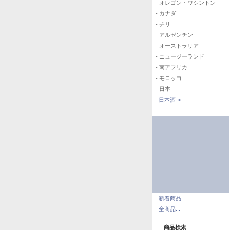
- オレゴン・ワシントン
- カナダ
- チリ
- アルゼンチン
- オーストラリア
- ニュージーランド
- 南アフリカ
- モロッコ
- 日本
日本酒->
新着商品...
全商品...
商品検索