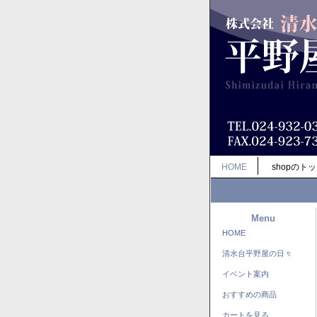
HOME
shopのト
Menu
HOME
清水台平野屋の日々
イベント案内
おすすめの商品
カートを見る