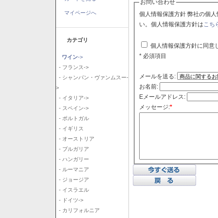
お問い合わせ
マイページへ
個人情報保護方針 弊社の個人情報保護方針に同意される場合はチェックボックスをクリックしてくださ
い。個人情報保護方針は
こち
カテゴリ
個人情報保護方針に同意
* 必須項目
ワイン
->
- フランス->
メールを送る:
- シャンパン・ヴァンムスー-
お名前:
>
Eメールアドレス:
- イタリア->
メッセージ:
*
- スペイン->
- ポルトガル
- イギリス
- オーストリア
- ブルガリア
- ハンガリー
- ルーマニア
- ジョージア
- イスラエル
- ドイツ->
- カリフォルニア