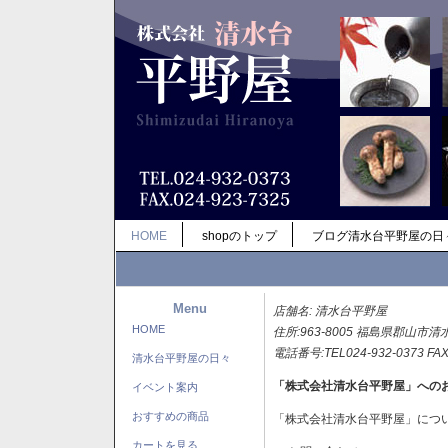
HOME
shopのトップ
ブログ清水台平野屋の日
Menu
店舗名: 清水台平野屋
HOME
住所:963-8005 福島県郡山市清
電話番号:TEL024-932-0373 FAX
清水台平野屋の日々
「株式会社清水台平野屋」への
イベント案内
おすすめの商品
「株式会社清水台平野屋」につ
カートを見る