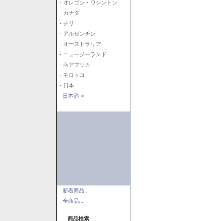
- オレゴン・ワシントン
- カナダ
- チリ
- アルゼンチン
- オーストラリア
- ニュージーランド
- 南アフリカ
- モロッコ
- 日本
日本酒->
新着商品...
全商品...
商品検索