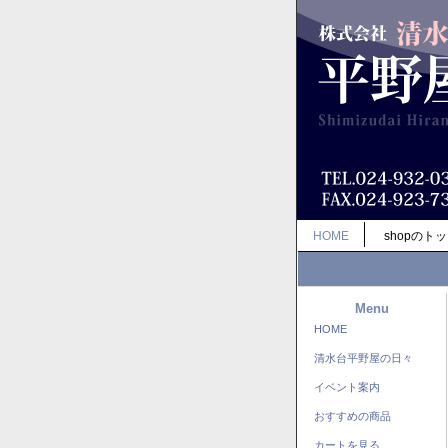
HOME
shopのト
Menu
HOME
清水台平野屋の日々
イベント案内
おすすめの商品
カートを見る