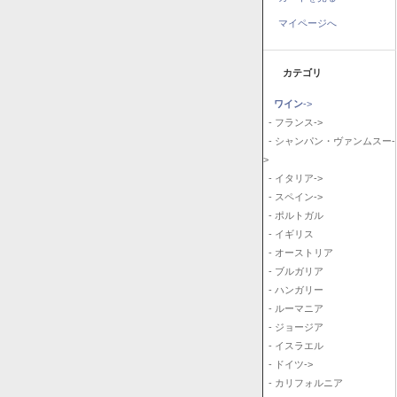
マイページへ
カテゴリ
ワイン
->
- フランス->
- シャンパン・ヴァンムスー-
>
- イタリア->
- スペイン->
- ポルトガル
- イギリス
- オーストリア
- ブルガリア
- ハンガリー
- ルーマニア
- ジョージア
- イスラエル
- ドイツ->
- カリフォルニア