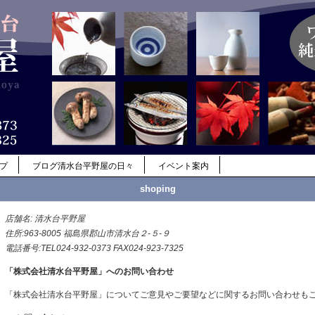
ップ
ブログ清水台平野屋の日々
イベント案内
shoping
店舗名: 清水台平野屋
住所:963-8005 福島県郡山市清水台２-５-９
電話番号:TEL024-932-0373 FAX024-923-7325
「株式会社清水台平野屋」へのお問い合わせ
「株式会社清水台平野屋」についてご意見やご要望などに関するお問い合わせも