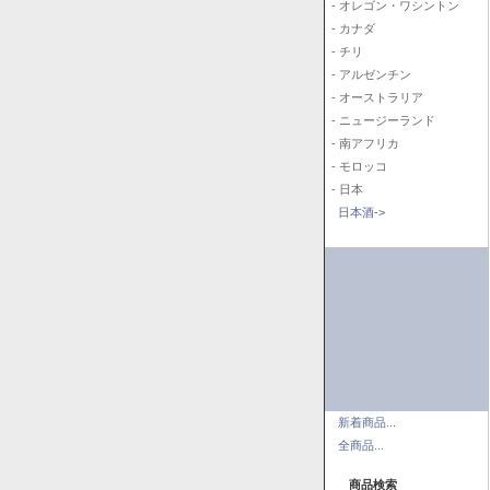
- オレゴン・ワシントン
- カナダ
- チリ
- アルゼンチン
- オーストラリア
- ニュージーランド
- 南アフリカ
- モロッコ
- 日本
日本酒->
新着商品...
全商品...
商品検索