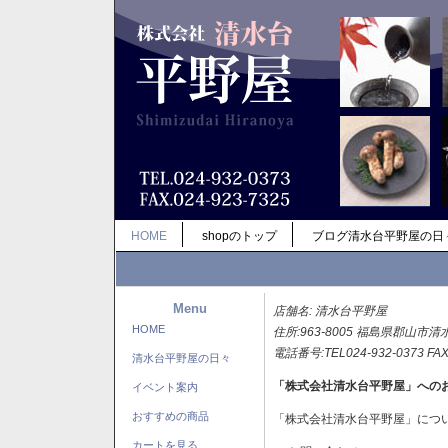
HOME
shopのトップ
ブログ清水台平野屋の日
Menu
店舗名: 清水台平野屋
HOME
住所:963-8005 福島県郡山市清
電話番号:TEL024-932-0373 FAX
清水台平野屋の日々
「株式会社清水台平野屋」への
イベント案内
おすすめの商品
「株式会社清水台平野屋」につ
カートを見る