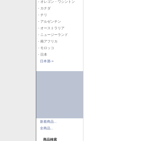
- オレゴン・ワシントン
- カナダ
- チリ
- アルゼンチン
- オーストラリア
- ニュージーランド
- 南アフリカ
- モロッコ
- 日本
日本酒->
新着商品...
全商品...
商品検索