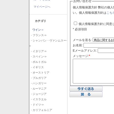
お問い合わせ
マイページへ
個人情報保護方針 弊社の個人情報保護方針に同意される場合はチェックボックスをクリックしてくださ
い。個人情報保護方針は
こち
カテゴリ
個人情報保護方針に同意
* 必須項目
ワイン
->
- フランス->
メールを送る:
- シャンパン・ヴァンムスー-
お名前:
>
Eメールアドレス:
- イタリア->
メッセージ:
*
- スペイン->
- ポルトガル
- イギリス
- オーストリア
- ブルガリア
- ハンガリー
- ルーマニア
- ジョージア
- イスラエル
- ドイツ->
- カリフォルニア