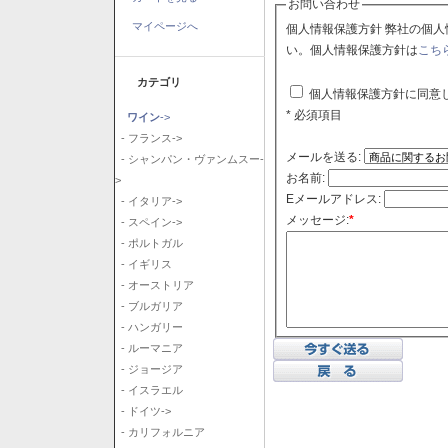
お問い合わせ
マイページへ
個人情報保護方針 弊社の個人情報保護方針に同意される場合はチェックボックスをクリックしてくださ
い。個人情報保護方針は
こち
カテゴリ
個人情報保護方針に同意
* 必須項目
ワイン
->
- フランス->
メールを送る:
- シャンパン・ヴァンムスー-
お名前:
>
Eメールアドレス:
- イタリア->
メッセージ:
*
- スペイン->
- ポルトガル
- イギリス
- オーストリア
- ブルガリア
- ハンガリー
- ルーマニア
- ジョージア
- イスラエル
- ドイツ->
- カリフォルニア