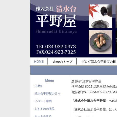
HOME
shopのトップ
ブログ清水台平野屋の日
Menu
店舗名: 清水台平野屋
HOME
住所:963-8005 福島県郡山市清
電話番号:TEL024-932-0373 FAX
清水台平野屋の日々
「株式会社清水台平野屋」への
イベント案内
おすすめの商品
「株式会社清水台平野屋」につ
カートを見る