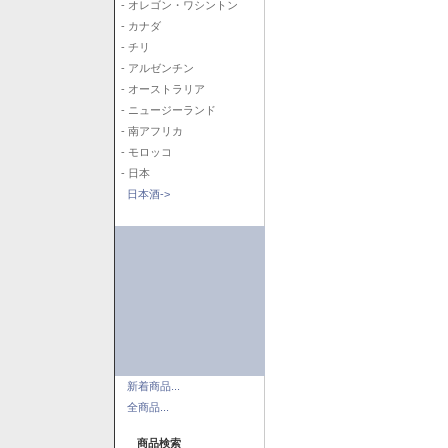
- オレゴン・ワシントン
- カナダ
- チリ
- アルゼンチン
- オーストラリア
- ニュージーランド
- 南アフリカ
- モロッコ
- 日本
日本酒->
新着商品...
全商品...
商品検索