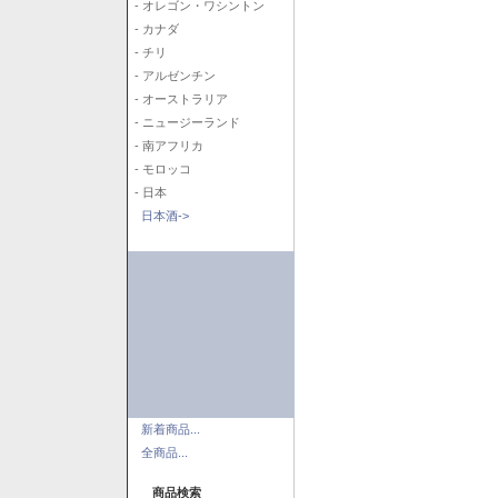
- オレゴン・ワシントン
- カナダ
- チリ
- アルゼンチン
- オーストラリア
- ニュージーランド
- 南アフリカ
- モロッコ
- 日本
日本酒->
新着商品...
全商品...
商品検索