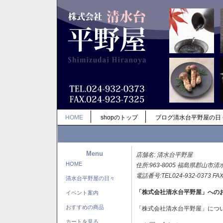
HOME
shopのトップ
ブログ清水台平野屋の日
Menu
店舗名: 清水台平野屋
HOME
住所:963-8005 福島県郡山市清
電話番号:TEL024-932-0373 FAX
清水台平野屋の日々
「株式会社清水台平野屋」への
イベント案内
おすすめの商品
「株式会社清水台平野屋」につ
カートを見る