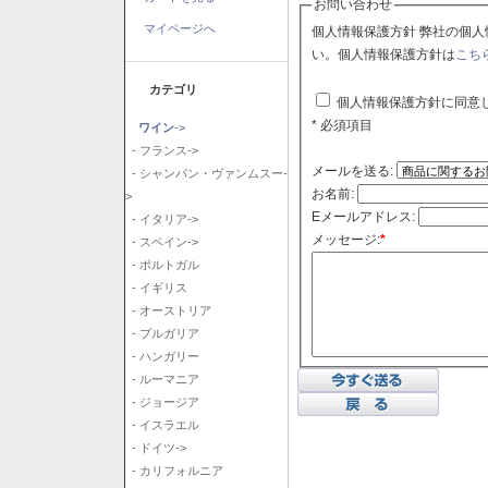
お問い合わせ
マイページへ
個人情報保護方針 弊社の個人情報保護方針に同意される場合はチェックボックスをクリックしてくださ
い。個人情報保護方針は
こち
カテゴリ
個人情報保護方針に同意
* 必須項目
ワイン
->
- フランス->
メールを送る:
- シャンパン・ヴァンムスー-
お名前:
>
Eメールアドレス:
- イタリア->
メッセージ:
*
- スペイン->
- ポルトガル
- イギリス
- オーストリア
- ブルガリア
- ハンガリー
- ルーマニア
- ジョージア
- イスラエル
- ドイツ->
- カリフォルニア