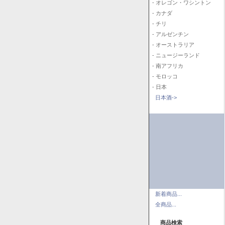
- オレゴン・ワシントン
- カナダ
- チリ
- アルゼンチン
- オーストラリア
- ニュージーランド
- 南アフリカ
- モロッコ
- 日本
日本酒->
新着商品...
全商品...
商品検索