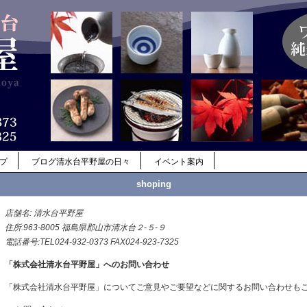
ップ
ブログ清水台平野屋の日々
イベント案内
shoping
店舗名: 清水台平野屋
住所:963-8005 福島県郡山市清水台２-５-９
電話番号:TEL024-932-0373 FAX024-923-7325
「株式会社清水台平野屋」へのお問い合わせ
「株式会社清水台平野屋」についてご意見やご要望などに関するお問い合わせも