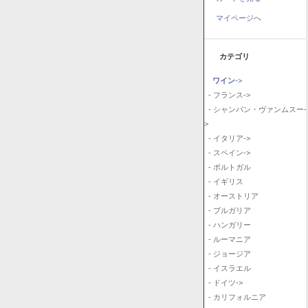
マイページへ
カテゴリ
ワイン
->
- フランス->
- シャンパン・ヴァンムスー-
>
- イタリア->
- スペイン->
- ポルトガル
- イギリス
- オーストリア
- ブルガリア
- ハンガリー
- ルーマニア
- ジョージア
- イスラエル
- ドイツ->
- カリフォルニア