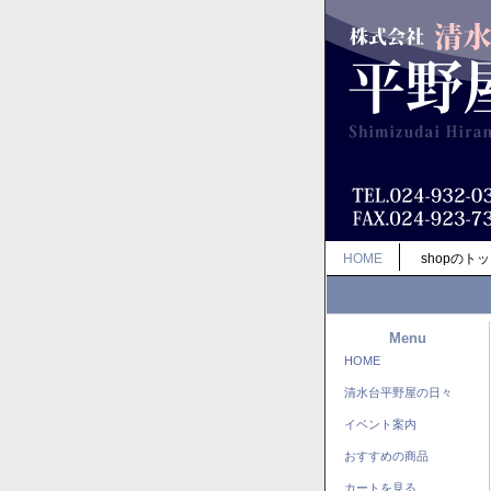
HOME
shopのト
Menu
HOME
清水台平野屋の日々
イベント案内
おすすめの商品
カートを見る