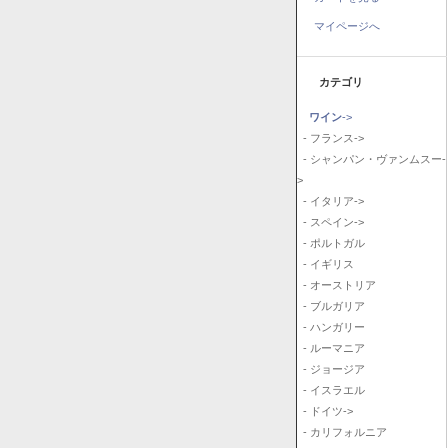
マイページへ
カテゴリ
ワイン
->
- フランス->
- シャンパン・ヴァンムスー-
>
- イタリア->
- スペイン->
- ポルトガル
- イギリス
- オーストリア
- ブルガリア
- ハンガリー
- ルーマニア
- ジョージア
- イスラエル
- ドイツ->
- カリフォルニア