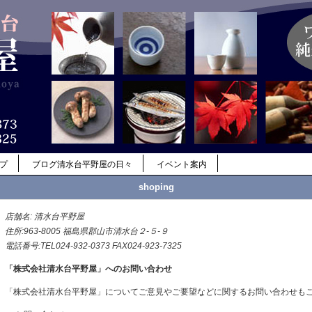
ップ
ブログ清水台平野屋の日々
イベント案内
shoping
店舗名: 清水台平野屋
住所:963-8005 福島県郡山市清水台２-５-９
電話番号:TEL024-932-0373 FAX024-923-7325
「株式会社清水台平野屋」へのお問い合わせ
「株式会社清水台平野屋」についてご意見やご要望などに関するお問い合わせも