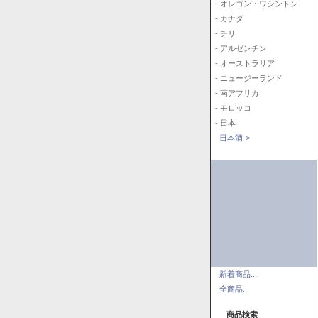
- オレゴン・ワシントン
- カナダ
- チリ
- アルゼンチン
- オーストラリア
- ニュージーランド
- 南アフリカ
- モロッコ
- 日本
日本酒->
新着商品...
全商品...
商品検索