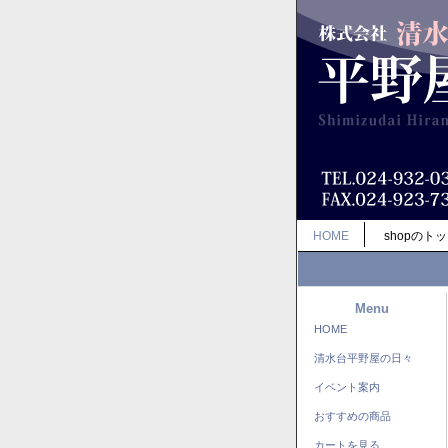
HOME
shopのト
Menu
HOME
清水台平野屋の日々
イベント案内
おすすめの商品
カートを見る