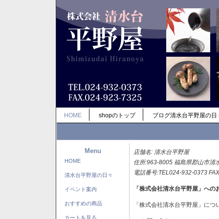
HOME
shopのトップ
ブログ清水台平野屋の日
Menu
店舗名: 清水台平野屋
HOME
住所:963-8005 福島県郡山市清
電話番号:TEL024-932-0373 FAX
清水台平野屋の日々
「株式会社清水台平野屋」への
イベント案内
おすすめの商品
「株式会社清水台平野屋」につ
カートを見る