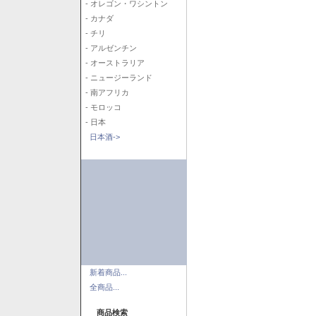
- オレゴン・ワシントン
- カナダ
- チリ
- アルゼンチン
- オーストラリア
- ニュージーランド
- 南アフリカ
- モロッコ
- 日本
日本酒->
新着商品...
全商品...
商品検索