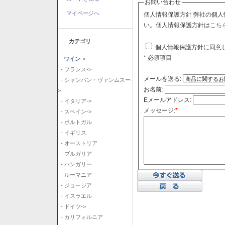
お問い合わせ
マイページへ
個人情報保護方針 弊社の個人情報保護方針に同意される場合はチェックボックスをクリックしてくださ
い。個人情報保護方針は
こち
カテゴリ
個人情報保護方針に同意
* 必須項目
ワイン
->
- フランス->
メールを送る:
- シャンパン・ヴァンムスー-
お名前:
>
Eメールアドレス:
- イタリア->
メッセージ:
*
- スペイン->
- ポルトガル
- イギリス
- オーストリア
- ブルガリア
- ハンガリー
- ルーマニア
- ジョージア
- イスラエル
- ドイツ->
- カリフォルニア