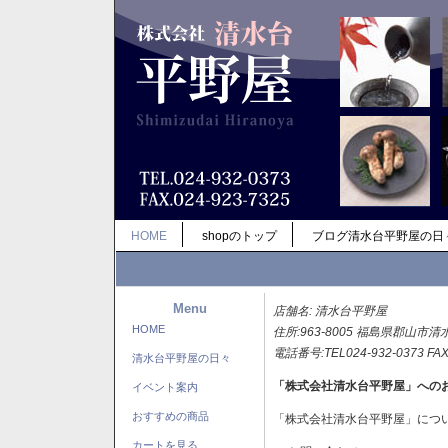
HOME
shopのトップ
ブログ清水台平野屋の日
Menu
店舗名: 清水台平野屋
HOME
住所:963-8005 福島県郡山市清
電話番号:TEL024-932-0373 FAX
清水台平野屋の日々
「株式会社清水台平野屋」への
イベント案内
おすすめの商品
「株式会社清水台平野屋」につ
カートを見る