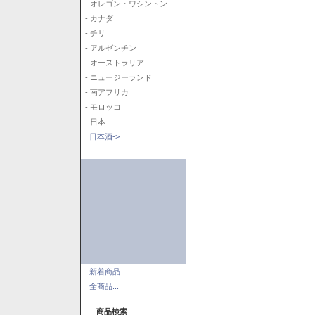
- オレゴン・ワシントン
- カナダ
- チリ
- アルゼンチン
- オーストラリア
- ニュージーランド
- 南アフリカ
- モロッコ
- 日本
日本酒->
新着商品...
全商品...
商品検索