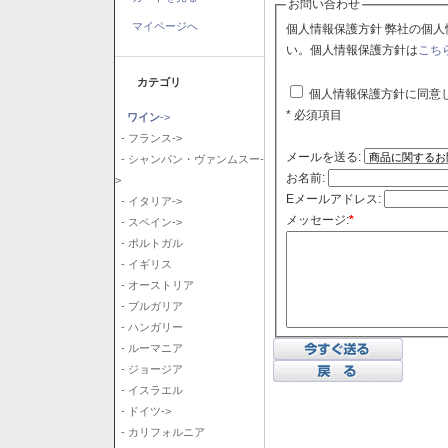
お問い合わせ
マイページへ
個人情報保護方針 弊社の個人情報保護方針に同意される場合はチェックボックスをクリックしてくださ
い。個人情報保護方針は
こち
カテゴリ
個人情報保護方針に同意
* 必須項目
ワイン
->
- フランス->
メールを送る:
- シャンパン・ヴァンムスー-
お名前:
>
Eメールアドレス:
- イタリア->
メッセージ:
*
- スペイン->
- ポルトガル
- イギリス
- オーストリア
- ブルガリア
- ハンガリー
- ルーマニア
- ジョージア
- イスラエル
- ドイツ->
- カリフォルニア