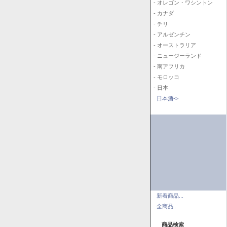
- オレゴン・ワシントン
- カナダ
- チリ
- アルゼンチン
- オーストラリア
- ニュージーランド
- 南アフリカ
- モロッコ
- 日本
日本酒->
新着商品...
全商品...
商品検索