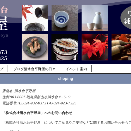
ップ
ブログ清水台平野屋の日々
イベント案内
shoping
店舗名: 清水台平野屋
住所:963-8005 福島県郡山市清水台２-５-９
電話番号:TEL024-932-0373 FAX024-923-7325
「株式会社清水台平野屋」へのお問い合わせ
「株式会社清水台平野屋」についてご意見やご要望などに関するお問い合わせも