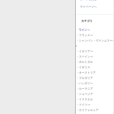
マイページへ
カテゴリ
ワイン
->
- フランス->
- シャンパン・ヴァンムスー-
>
- イタリア->
- スペイン->
- ポルトガル
- イギリス
- オーストリア
- ブルガリア
- ハンガリー
- ルーマニア
- ジョージア
- イスラエル
- ドイツ->
- カリフォルニア