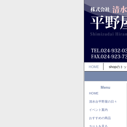
HOME
shopのト
Menu
HOME
清水台平野屋の日々
イベント案内
おすすめの商品
カートを見る