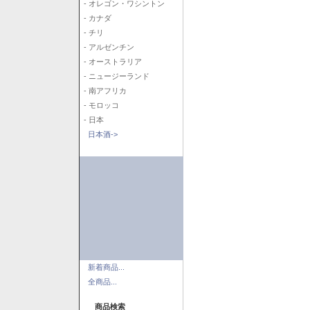
- オレゴン・ワシントン
- カナダ
- チリ
- アルゼンチン
- オーストラリア
- ニュージーランド
- 南アフリカ
- モロッコ
- 日本
日本酒->
新着商品...
全商品...
商品検索