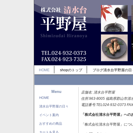
HOME
shopのトップ
ブログ清水台平野屋の日
Menu
店舗名: 清水台平野屋
HOME
住所:963-8005 福島県郡山市清
電話番号:TEL024-932-0373 FAX
清水台平野屋の日々
「株式会社清水台平野屋」への
イベント案内
おすすめの商品
「株式会社清水台平野屋」につ
カートを見る