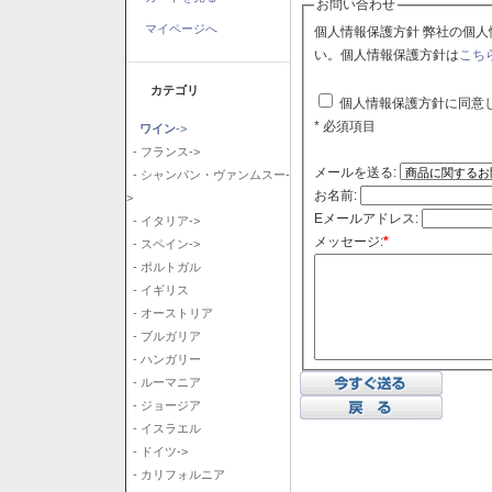
お問い合わせ
マイページへ
個人情報保護方針 弊社の個人情報保護方針に同意される場合はチェックボックスをクリックしてくださ
い。個人情報保護方針は
こち
カテゴリ
個人情報保護方針に同意
* 必須項目
ワイン
->
- フランス->
メールを送る:
- シャンパン・ヴァンムスー-
お名前:
>
Eメールアドレス:
- イタリア->
メッセージ:
*
- スペイン->
- ポルトガル
- イギリス
- オーストリア
- ブルガリア
- ハンガリー
- ルーマニア
- ジョージア
- イスラエル
- ドイツ->
- カリフォルニア