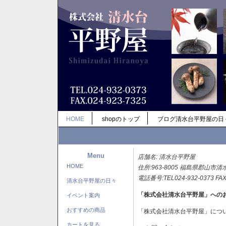
HOME
shopのトップ
ブログ清水台平野屋の日
Menu
店舗名: 清水台平野屋
HOME
住所:963-8005 福島県郡山市清
電話番号:TEL024-932-0373 FAX
清水台平野屋の日々
「株式会社清水台平野屋」への
イベント案内
おすすめの商品
「株式会社清水台平野屋」につ
カートを見る