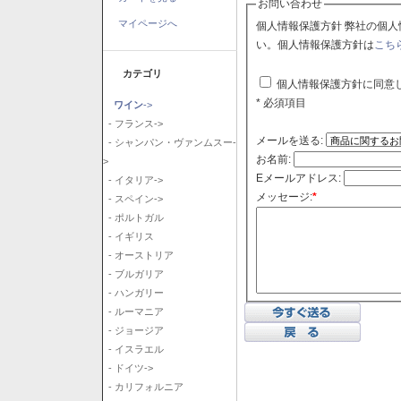
お問い合わせ
マイページへ
個人情報保護方針 弊社の個人情報保護方針に同意される場合はチェックボックスをクリックしてくださ
い。個人情報保護方針は
こち
カテゴリ
個人情報保護方針に同意
* 必須項目
ワイン
->
- フランス->
メールを送る:
- シャンパン・ヴァンムスー-
お名前:
>
Eメールアドレス:
- イタリア->
メッセージ:
*
- スペイン->
- ポルトガル
- イギリス
- オーストリア
- ブルガリア
- ハンガリー
- ルーマニア
- ジョージア
- イスラエル
- ドイツ->
- カリフォルニア