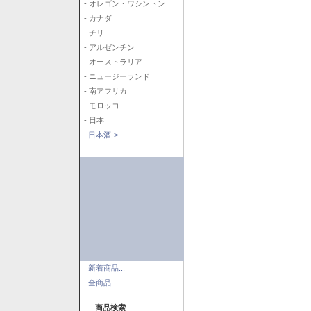
- オレゴン・ワシントン
- カナダ
- チリ
- アルゼンチン
- オーストラリア
- ニュージーランド
- 南アフリカ
- モロッコ
- 日本
日本酒->
新着商品...
全商品...
商品検索