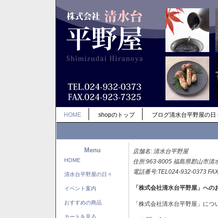
HOME
shopのトップ
ブログ清水台平野屋の日
Menu
店舗名: 清水台平野屋
HOME
住所:963-8005 福島県郡山市清
電話番号:TEL024-932-0373 FAX
清水台平野屋の日々
「株式会社清水台平野屋」への
イベント案内
おすすめの商品
「株式会社清水台平野屋」につ
カートを見る