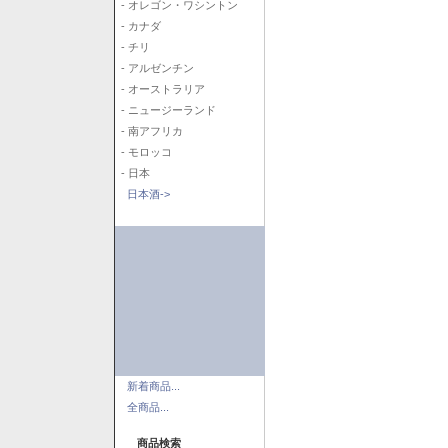
- オレゴン・ワシントン
- カナダ
- チリ
- アルゼンチン
- オーストラリア
- ニュージーランド
- 南アフリカ
- モロッコ
- 日本
日本酒->
新着商品...
全商品...
商品検索