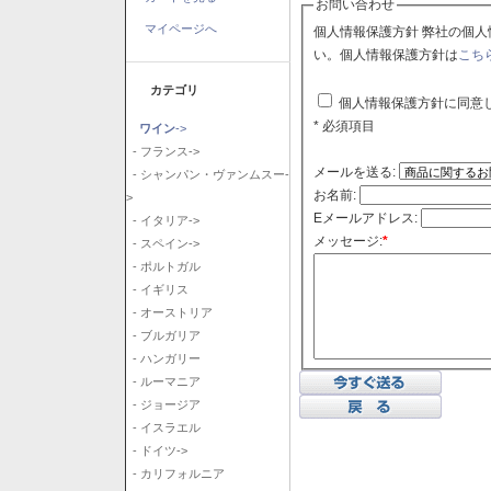
お問い合わせ
マイページへ
個人情報保護方針 弊社の個人情報保護方針に同意される場合はチェックボックスをクリックしてくださ
い。個人情報保護方針は
こち
カテゴリ
個人情報保護方針に同意
* 必須項目
ワイン
->
- フランス->
メールを送る:
- シャンパン・ヴァンムスー-
お名前:
>
Eメールアドレス:
- イタリア->
メッセージ:
*
- スペイン->
- ポルトガル
- イギリス
- オーストリア
- ブルガリア
- ハンガリー
- ルーマニア
- ジョージア
- イスラエル
- ドイツ->
- カリフォルニア