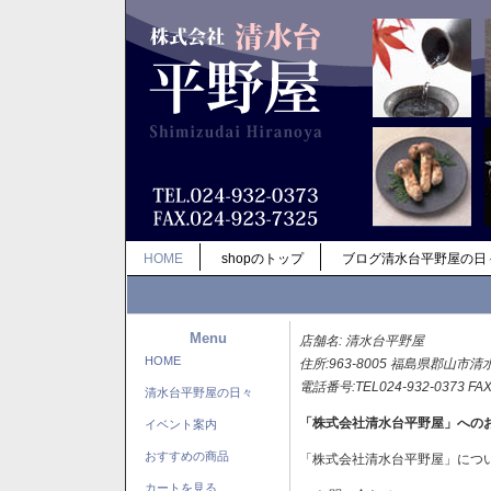
HOME
shopのトップ
ブログ清水台平野屋の日
Menu
店舗名: 清水台平野屋
HOME
住所:963-8005 福島県郡山市清
電話番号:TEL024-932-0373 FAX
清水台平野屋の日々
「株式会社清水台平野屋」への
イベント案内
おすすめの商品
「株式会社清水台平野屋」につ
カートを見る