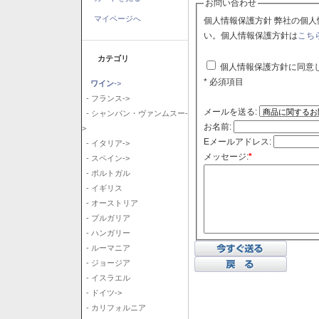
お問い合わせ
マイページへ
個人情報保護方針 弊社の個人情報保護方針に同意される場合はチェックボックスをクリックしてくださ
い。個人情報保護方針は
こち
カテゴリ
個人情報保護方針に同意
* 必須項目
ワイン
->
- フランス->
メールを送る:
- シャンパン・ヴァンムスー-
お名前:
>
Eメールアドレス:
- イタリア->
メッセージ:
*
- スペイン->
- ポルトガル
- イギリス
- オーストリア
- ブルガリア
- ハンガリー
- ルーマニア
- ジョージア
- イスラエル
- ドイツ->
- カリフォルニア