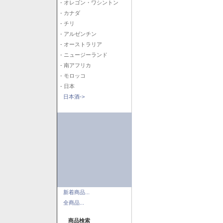
- オレゴン・ワシントン
- カナダ
- チリ
- アルゼンチン
- オーストラリア
- ニュージーランド
- 南アフリカ
- モロッコ
- 日本
日本酒->
新着商品...
全商品...
商品検索