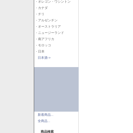
- オレゴン・ワシントン
- カナダ
- チリ
- アルゼンチン
- オーストラリア
- ニュージーランド
- 南アフリカ
- モロッコ
- 日本
日本酒->
新着商品...
全商品...
商品検索