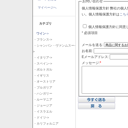
お問い合わせ
マイページへ
個人情報保護方針 弊社の個人情報保護方針に同意される場合はチェックボックスをクリックしてくださ
い。個人情報保護方針は
こち
カテゴリ
個人情報保護方針に同意
* 必須項目
ワイン
->
- フランス->
メールを送る:
- シャンパン・ヴァンムスー-
お名前:
>
Eメールアドレス:
- イタリア->
メッセージ:
*
- スペイン->
- ポルトガル
- イギリス
- オーストリア
- ブルガリア
- ハンガリー
- ルーマニア
- ジョージア
- イスラエル
- ドイツ->
- カリフォルニア