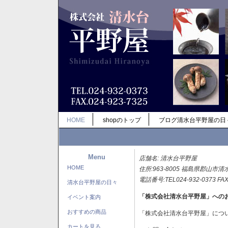
HOME
shopのトップ
ブログ清水台平野屋の日
Menu
店舗名: 清水台平野屋
HOME
住所:963-8005 福島県郡山市清
電話番号:TEL024-932-0373 FAX
清水台平野屋の日々
「株式会社清水台平野屋」への
イベント案内
おすすめの商品
「株式会社清水台平野屋」につ
カートを見る