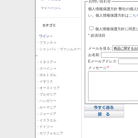
お問い合わせ
マイページへ
個人情報保護方針 弊社の個人情報保護方針に同意される場合はチェックボックスをクリックしてくださ
い。個人情報保護方針は
こち
カテゴリ
個人情報保護方針に同意
* 必須項目
ワイン
->
- フランス->
メールを送る:
- シャンパン・ヴァンムスー-
お名前:
>
Eメールアドレス:
- イタリア->
メッセージ:
*
- スペイン->
- ポルトガル
- イギリス
- オーストリア
- ブルガリア
- ハンガリー
- ルーマニア
- ジョージア
- イスラエル
- ドイツ->
- カリフォルニア