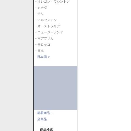
- オレゴン・ワシントン
- カナダ
- チリ
- アルゼンチン
- オーストラリア
- ニュージーランド
- 南アフリカ
- モロッコ
- 日本
日本酒->
新着商品...
全商品...
商品検索