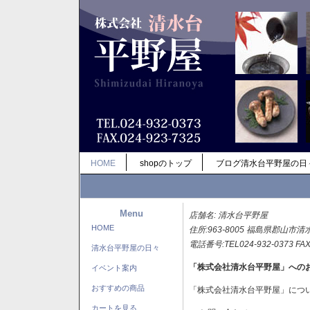
HOME
shopのトップ
ブログ清水台平野屋の日
Menu
店舗名: 清水台平野屋
HOME
住所:963-8005 福島県郡山市清
電話番号:TEL024-932-0373 FAX
清水台平野屋の日々
「株式会社清水台平野屋」への
イベント案内
おすすめの商品
「株式会社清水台平野屋」につ
カートを見る