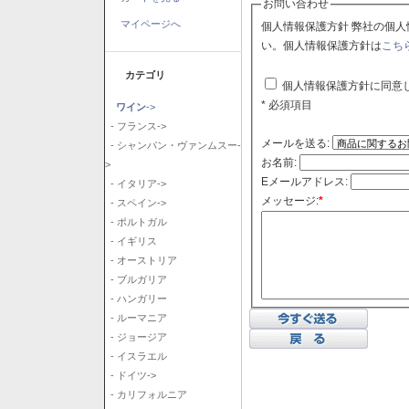
お問い合わせ
マイページへ
個人情報保護方針 弊社の個人情報保護方針に同意される場合はチェックボックスをクリックしてくださ
い。個人情報保護方針は
こち
カテゴリ
個人情報保護方針に同意
* 必須項目
ワイン
->
- フランス->
メールを送る:
- シャンパン・ヴァンムスー-
お名前:
>
Eメールアドレス:
- イタリア->
メッセージ:
*
- スペイン->
- ポルトガル
- イギリス
- オーストリア
- ブルガリア
- ハンガリー
- ルーマニア
- ジョージア
- イスラエル
- ドイツ->
- カリフォルニア