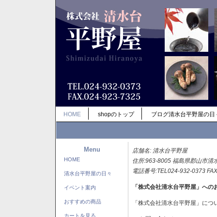
HOME
shopのトップ
ブログ清水台平野屋の日
Menu
店舗名: 清水台平野屋
HOME
住所:963-8005 福島県郡山市清
電話番号:TEL024-932-0373 FAX
清水台平野屋の日々
「株式会社清水台平野屋」への
イベント案内
おすすめの商品
「株式会社清水台平野屋」につ
カートを見る