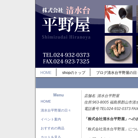
HOME
shopのトップ
ブログ清水台平野屋の日
Menu
店舗名: 清水台平野屋
HOME
住所:963-8005 福島県郡山市清
電話番号:TEL024-932-0373 FAX
清水台平野屋の日々
「株式会社清水台平野屋」への
イベント案内
おすすめの商品
「株式会社清水台平野屋」につ
カートを見る