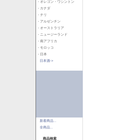
- オレゴン・ワシントン
- カナダ
- チリ
- アルゼンチン
- オーストラリア
- ニュージーランド
- 南アフリカ
- モロッコ
- 日本
日本酒->
新着商品...
全商品...
商品検索