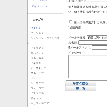
お問い合わせ
マイページへ
個人情報保護方針 弊社の個人情報保護方針に同意される場合はチェックボックスをクリックしてくださ
い。個人情報保護方針は
こち
カテゴリ
個人情報保護方針に同意
* 必須項目
ワイン
->
- フランス->
メールを送る:
- シャンパン・ヴァンムスー-
お名前:
>
Eメールアドレス:
- イタリア->
メッセージ:
*
- スペイン->
- ポルトガル
- イギリス
- オーストリア
- ブルガリア
- ハンガリー
- ルーマニア
- ジョージア
- イスラエル
- ドイツ->
- カリフォルニア