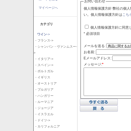
お問い合わせ
マイページへ
個人情報保護方針 弊社の個人情報保護方針に同意される場合はチェックボックスをクリックしてくださ
い。個人情報保護方針は
こち
カテゴリ
個人情報保護方針に同意
* 必須項目
ワイン
->
- フランス->
メールを送る:
- シャンパン・ヴァンムスー-
お名前:
>
Eメールアドレス:
- イタリア->
メッセージ:
*
- スペイン->
- ポルトガル
- イギリス
- オーストリア
- ブルガリア
- ハンガリー
- ルーマニア
- ジョージア
- イスラエル
- ドイツ->
- カリフォルニア