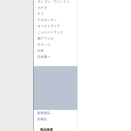
- オレゴン・ワシントン
- カナダ
- チリ
- アルゼンチン
- オーストラリア
- ニュージーランド
- 南アフリカ
- モロッコ
- 日本
日本酒->
新着商品...
全商品...
商品検索