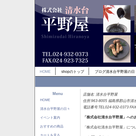
HOME
shopのトップ
ブログ清水台平野屋の日
Menu
店舗名: 清水台平野屋
HOME
住所:963-8005 福島県郡山市清
電話番号:TEL024-932-0373 FAX
清水台平野屋の日々
「株式会社清水台平野屋」への
イベント案内
おすすめの商品
「株式会社清水台平野屋」につ
カートを見る