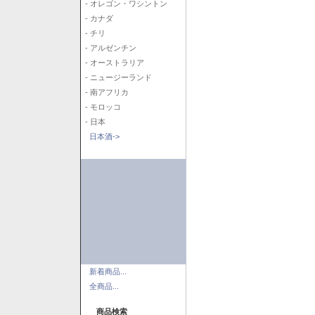
- オレゴン・ワシントン
- カナダ
- チリ
- アルゼンチン
- オーストラリア
- ニュージーランド
- 南アフリカ
- モロッコ
- 日本
日本酒->
新着商品...
全商品...
商品検索