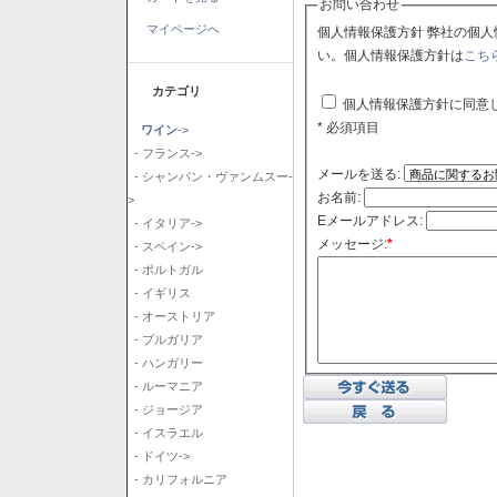
お問い合わせ
マイページへ
個人情報保護方針 弊社の個人情報保護方針に同意される場合はチェックボックスをクリックしてくださ
い。個人情報保護方針は
こち
カテゴリ
個人情報保護方針に同意
* 必須項目
ワイン
->
- フランス->
メールを送る:
- シャンパン・ヴァンムスー-
お名前:
>
Eメールアドレス:
- イタリア->
メッセージ:
*
- スペイン->
- ポルトガル
- イギリス
- オーストリア
- ブルガリア
- ハンガリー
- ルーマニア
- ジョージア
- イスラエル
- ドイツ->
- カリフォルニア