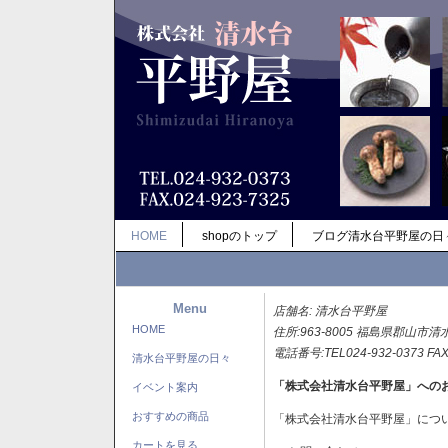
HOME
shopのトップ
ブログ清水台平野屋の日
Menu
店舗名: 清水台平野屋
HOME
住所:963-8005 福島県郡山市清
電話番号:TEL024-932-0373 FAX
清水台平野屋の日々
「株式会社清水台平野屋」への
イベント案内
おすすめの商品
「株式会社清水台平野屋」につ
カートを見る