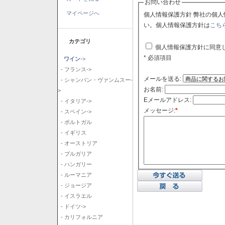
お問い合わせ
マイページへ
個人情報保護方針 弊社の個人情報保護方針に同意される場合はチェックボックスをクリックしてくださ
い。個人情報保護方針は
こち
カテゴリ
個人情報保護方針に同意
* 必須項目
ワイン
->
- フランス->
メールを送る:
- シャンパン・ヴァンムスー-
お名前:
>
Eメールアドレス:
- イタリア->
メッセージ:
*
- スペイン->
- ポルトガル
- イギリス
- オーストリア
- ブルガリア
- ハンガリー
- ルーマニア
- ジョージア
- イスラエル
- ドイツ->
- カリフォルニア