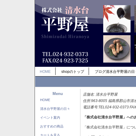
HOME
shopのトップ
ブログ清水台平野屋の日
Menu
店舗名: 清水台平野屋
HOME
住所:963-8005 福島県郡山市清
電話番号:TEL024-932-0373 FAX
清水台平野屋の日々
「株式会社清水台平野屋」への
イベント案内
おすすめの商品
「株式会社清水台平野屋」につ
カートを見る