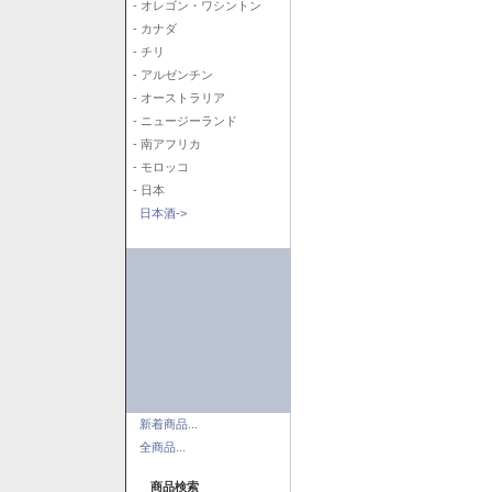
- オレゴン・ワシントン
- カナダ
- チリ
- アルゼンチン
- オーストラリア
- ニュージーランド
- 南アフリカ
- モロッコ
- 日本
日本酒->
新着商品...
全商品...
商品検索