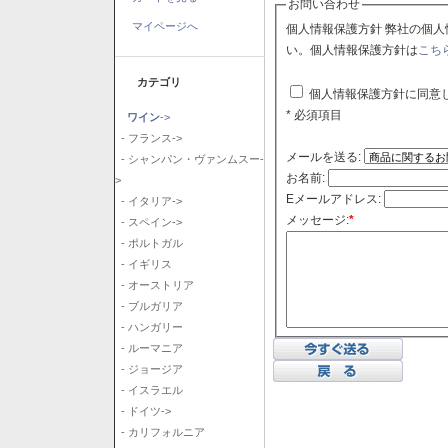
お問い合わせ
マイページへ
個人情報保護方針 弊社の個人情報保護方針に同意される場合はチェックボックスをクリックしてくださ
い。個人情報保護方針は
こち
カテゴリ
個人情報保護方針に同意
* 必須項目
ワイン
->
- フランス->
メールを送る:
- シャンパン・ヴァンムスー-
お名前:
>
Eメールアドレス:
- イタリア->
メッセージ:
*
- スペイン->
- ポルトガル
- イギリス
- オーストリア
- ブルガリア
- ハンガリー
- ルーマニア
- ジョージア
- イスラエル
- ドイツ->
- カリフォルニア