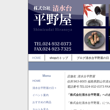
HOME
shopのトップ
ブログ清水台平野屋の日
Menu
店舗名: 清水台平野屋
HOME
住所:963-8005 福島県郡山市清
電話番号:TEL024-932-0373 FAX
清水台平野屋の日々
「株式会社清水台平野屋」への
イベント案内
おすすめの商品
「株式会社清水台平野屋」につ
カートを見る