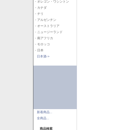
- オレゴン・ワシントン
- カナダ
- チリ
- アルゼンチン
- オーストラリア
- ニュージーランド
- 南アフリカ
- モロッコ
- 日本
日本酒->
新着商品...
全商品...
商品検索