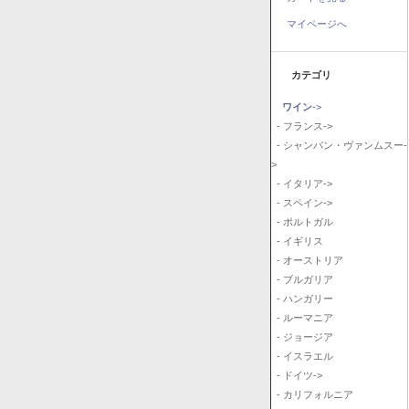
マイページへ
カテゴリ
ワイン
->
- フランス->
- シャンパン・ヴァンムスー-
>
- イタリア->
- スペイン->
- ポルトガル
- イギリス
- オーストリア
- ブルガリア
- ハンガリー
- ルーマニア
- ジョージア
- イスラエル
- ドイツ->
- カリフォルニア