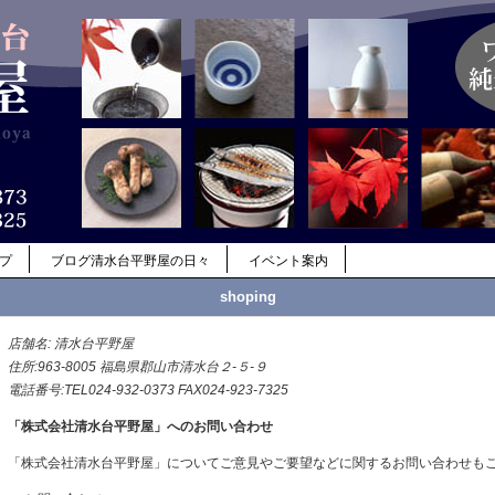
ップ
ブログ清水台平野屋の日々
イベント案内
shoping
店舗名: 清水台平野屋
住所:963-8005 福島県郡山市清水台２-５-９
電話番号:TEL024-932-0373 FAX024-923-7325
「株式会社清水台平野屋」へのお問い合わせ
「株式会社清水台平野屋」についてご意見やご要望などに関するお問い合わせも