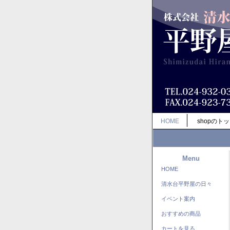
HOME
shopのト
Menu
HOME
清水台平野屋の日々
イベント案内
おすすめの商品
カートを見る