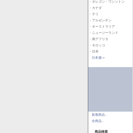
- オレゴン・ワシントン
- カナダ
- チリ
- アルゼンチン
- オーストラリア
- ニュージーランド
- 南アフリカ
- モロッコ
- 日本
日本酒->
新着商品...
全商品...
商品検索