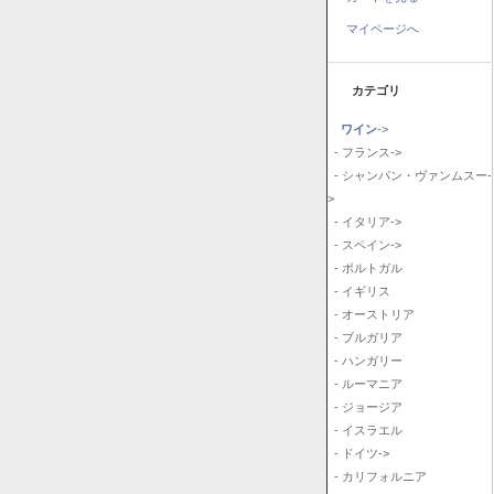
マイページへ
カテゴリ
ワイン
->
- フランス->
- シャンパン・ヴァンムスー-
>
- イタリア->
- スペイン->
- ポルトガル
- イギリス
- オーストリア
- ブルガリア
- ハンガリー
- ルーマニア
- ジョージア
- イスラエル
- ドイツ->
- カリフォルニア