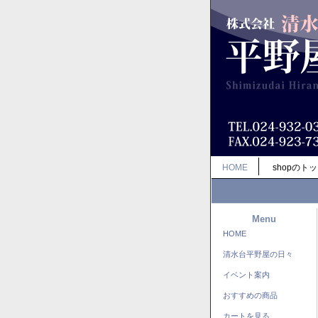
HOME
shopのト
Menu
HOME
清水台平野屋の日々
イベント案内
おすすめの商品
カートを見る