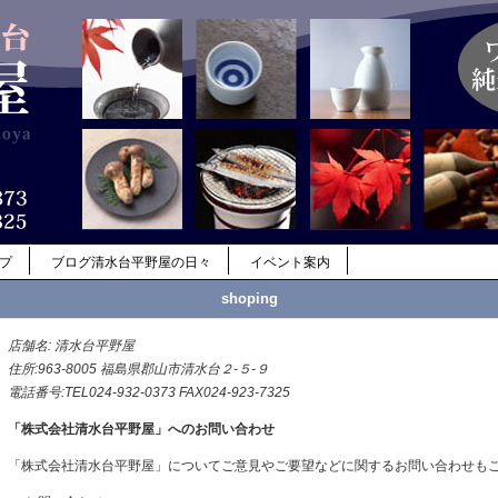
ップ
ブログ清水台平野屋の日々
イベント案内
shoping
店舗名: 清水台平野屋
住所:963-8005 福島県郡山市清水台２-５-９
電話番号:TEL024-932-0373 FAX024-923-7325
「株式会社清水台平野屋」へのお問い合わせ
「株式会社清水台平野屋」についてご意見やご要望などに関するお問い合わせも