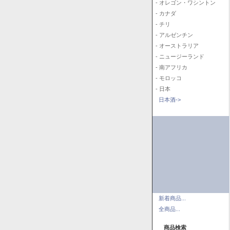
- オレゴン・ワシントン
- カナダ
- チリ
- アルゼンチン
- オーストラリア
- ニュージーランド
- 南アフリカ
- モロッコ
- 日本
日本酒->
新着商品...
全商品...
商品検索