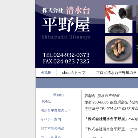
HOME
shopのトップ
ブログ清水台平野屋の日
Menu
店舗名: 清水台平野屋
HOME
住所:963-8005 福島県郡山市清
電話番号:TEL024-932-0373 FAX
清水台平野屋の日々
「株式会社清水台平野屋」への
イベント案内
おすすめの商品
「株式会社清水台平野屋」につ
カートを見る