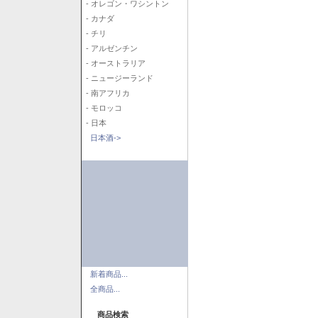
- オレゴン・ワシントン
- カナダ
- チリ
- アルゼンチン
- オーストラリア
- ニュージーランド
- 南アフリカ
- モロッコ
- 日本
日本酒->
新着商品...
全商品...
商品検索