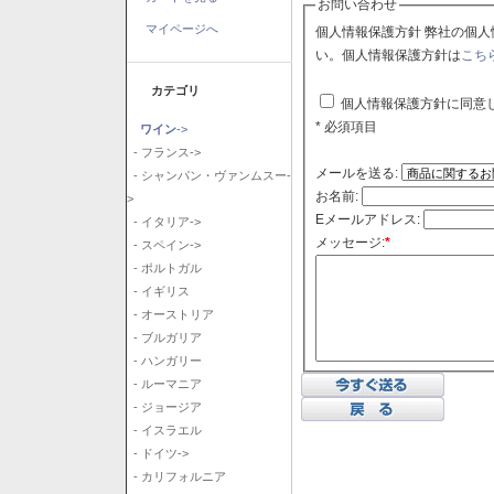
お問い合わせ
マイページへ
個人情報保護方針 弊社の個人情報保護方針に同意される場合はチェックボックスをクリックしてくださ
い。個人情報保護方針は
こち
カテゴリ
個人情報保護方針に同意
* 必須項目
ワイン
->
- フランス->
メールを送る:
- シャンパン・ヴァンムスー-
お名前:
>
Eメールアドレス:
- イタリア->
メッセージ:
*
- スペイン->
- ポルトガル
- イギリス
- オーストリア
- ブルガリア
- ハンガリー
- ルーマニア
- ジョージア
- イスラエル
- ドイツ->
- カリフォルニア