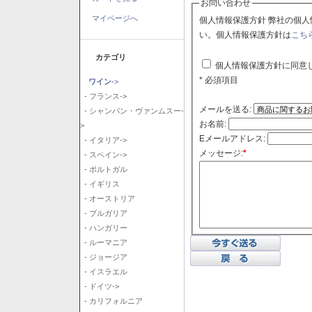
お問い合わせ
マイページへ
個人情報保護方針 弊社の個人情報保護方針に同意される場合はチェックボックスをクリックしてくださ
い。個人情報保護方針は
こち
カテゴリ
個人情報保護方針に同意
* 必須項目
ワイン
->
- フランス->
メールを送る:
- シャンパン・ヴァンムスー-
お名前:
>
Eメールアドレス:
- イタリア->
メッセージ:
*
- スペイン->
- ポルトガル
- イギリス
- オーストリア
- ブルガリア
- ハンガリー
- ルーマニア
- ジョージア
- イスラエル
- ドイツ->
- カリフォルニア