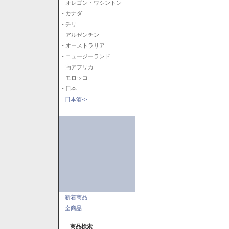
- オレゴン・ワシントン
- カナダ
- チリ
- アルゼンチン
- オーストラリア
- ニュージーランド
- 南アフリカ
- モロッコ
- 日本
日本酒->
新着商品...
全商品...
商品検索