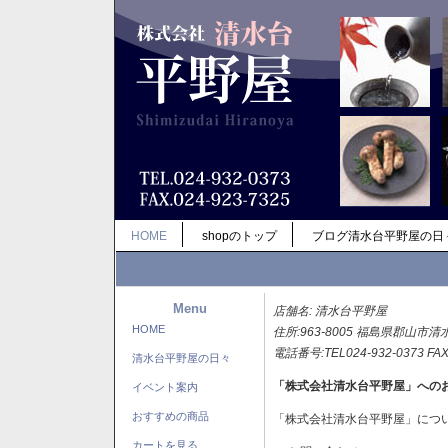
HOME
shopのトップ
ブログ清水台平野屋の日
Menu
店舗名: 清水台平野屋
HOME
住所:963-8005 福島県郡山市清
電話番号:TEL024-932-0373 FAX
清水台平野屋の日々
「株式会社清水台平野屋」への
イベント案内
おすすめの商品
「株式会社清水台平野屋」につ
カートを見る