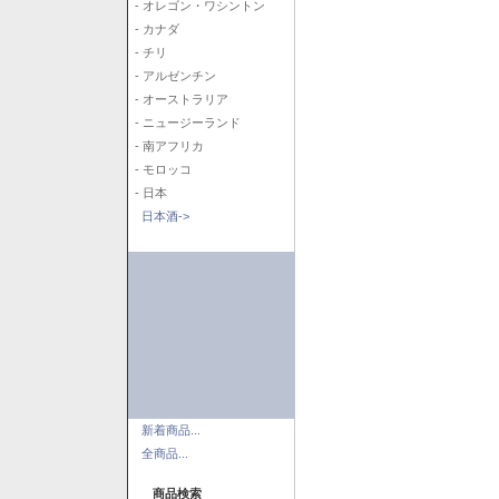
- オレゴン・ワシントン
- カナダ
- チリ
- アルゼンチン
- オーストラリア
- ニュージーランド
- 南アフリカ
- モロッコ
- 日本
日本酒->
新着商品...
全商品...
商品検索