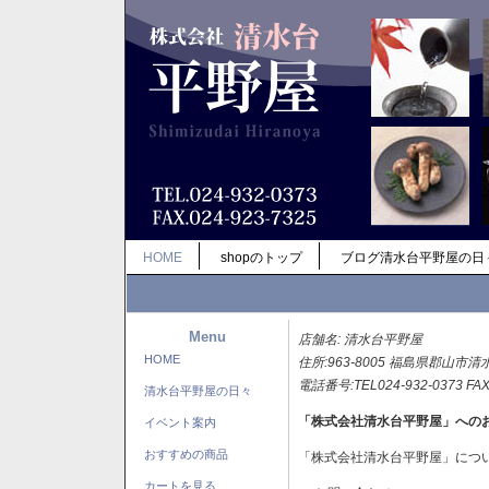
HOME
shopのトップ
ブログ清水台平野屋の日
Menu
店舗名: 清水台平野屋
HOME
住所:963-8005 福島県郡山市清
電話番号:TEL024-932-0373 FAX
清水台平野屋の日々
「株式会社清水台平野屋」への
イベント案内
おすすめの商品
「株式会社清水台平野屋」につ
カートを見る