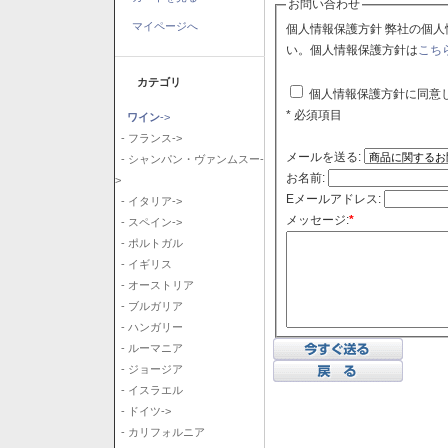
お問い合わせ
マイページへ
個人情報保護方針 弊社の個人情報保護方針に同意される場合はチェックボックスをクリックしてくださ
い。個人情報保護方針は
こち
カテゴリ
個人情報保護方針に同意
* 必須項目
ワイン
->
- フランス->
メールを送る:
- シャンパン・ヴァンムスー-
お名前:
>
Eメールアドレス:
- イタリア->
メッセージ:
*
- スペイン->
- ポルトガル
- イギリス
- オーストリア
- ブルガリア
- ハンガリー
- ルーマニア
- ジョージア
- イスラエル
- ドイツ->
- カリフォルニア