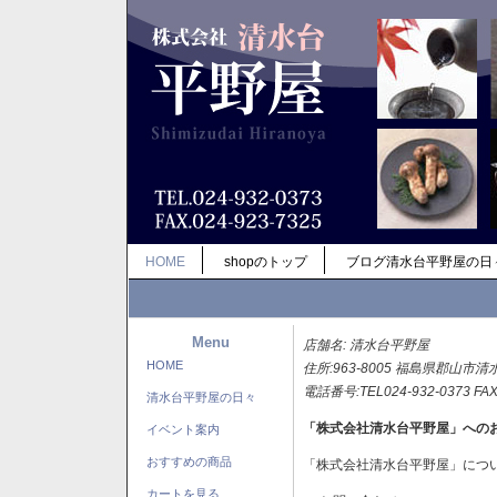
HOME
shopのトップ
ブログ清水台平野屋の日
Menu
店舗名: 清水台平野屋
HOME
住所:963-8005 福島県郡山市清
電話番号:TEL024-932-0373 FAX
清水台平野屋の日々
「株式会社清水台平野屋」への
イベント案内
おすすめの商品
「株式会社清水台平野屋」につ
カートを見る