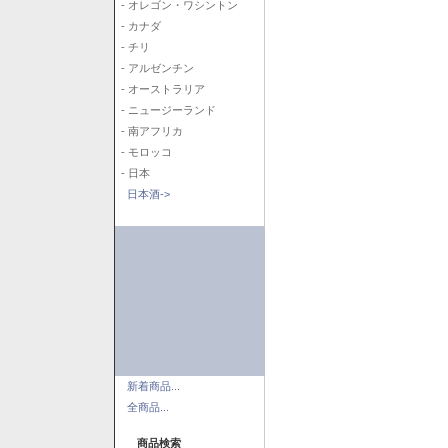
- オレゴン・ワシントン
- カナダ
- チリ
- アルゼンチン
- オーストラリア
- ニュージーランド
- 南アフリカ
- モロッコ
- 日本
日本酒->
新着商品...
全商品...
商品検索