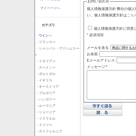
お問い合わせ
マイページへ
個人情報保護方針 弊社の個人情報保護方針に同意される場合はチェックボックスをクリックしてくださ
い。個人情報保護方針は
こち
カテゴリ
個人情報保護方針に同意
* 必須項目
ワイン
->
- フランス->
メールを送る:
- シャンパン・ヴァンムスー-
お名前:
>
Eメールアドレス:
- イタリア->
メッセージ:
*
- スペイン->
- ポルトガル
- イギリス
- オーストリア
- ブルガリア
- ハンガリー
- ルーマニア
- ジョージア
- イスラエル
- ドイツ->
- カリフォルニア