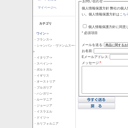
お問い合わせ
マイページへ
個人情報保護方針 弊社の個人情報保護方針に同意される場合はチェックボックスをクリックしてくださ
い。個人情報保護方針は
こち
カテゴリ
個人情報保護方針に同意
* 必須項目
ワイン
->
- フランス->
メールを送る:
- シャンパン・ヴァンムスー-
お名前:
>
Eメールアドレス:
- イタリア->
メッセージ:
*
- スペイン->
- ポルトガル
- イギリス
- オーストリア
- ブルガリア
- ハンガリー
- ルーマニア
- ジョージア
- イスラエル
- ドイツ->
- カリフォルニア