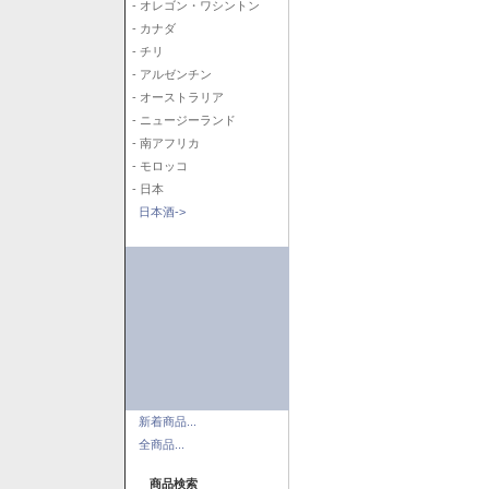
- オレゴン・ワシントン
- カナダ
- チリ
- アルゼンチン
- オーストラリア
- ニュージーランド
- 南アフリカ
- モロッコ
- 日本
日本酒->
新着商品...
全商品...
商品検索