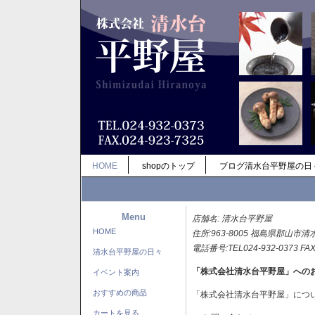
HOME
shopのトップ
ブログ清水台平野屋の日
Menu
店舗名: 清水台平野屋
HOME
住所:963-8005 福島県郡山市清
電話番号:TEL024-932-0373 FAX
清水台平野屋の日々
「株式会社清水台平野屋」への
イベント案内
おすすめの商品
「株式会社清水台平野屋」につ
カートを見る