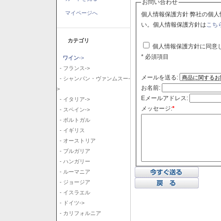
お問い合わせ
マイページへ
個人情報保護方針 弊社の個人情報保護方針に同意される場合はチェックボックスをクリックしてくださ
い。個人情報保護方針は
こち
カテゴリ
個人情報保護方針に同意
* 必須項目
ワイン
->
- フランス->
メールを送る:
- シャンパン・ヴァンムスー-
お名前:
>
Eメールアドレス:
- イタリア->
メッセージ:
*
- スペイン->
- ポルトガル
- イギリス
- オーストリア
- ブルガリア
- ハンガリー
- ルーマニア
- ジョージア
- イスラエル
- ドイツ->
- カリフォルニア