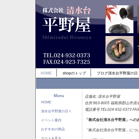
HOME
shopのトップ
ブログ清水台平野屋の日
Menu
店舗名: 清水台平野屋
HOME
住所:963-8005 福島県郡山市清
電話番号:TEL024-932-0373 FAX
清水台平野屋の日々
「株式会社清水台平野屋」への
イベント案内
おすすめの商品
「株式会社清水台平野屋」につ
カートを見る