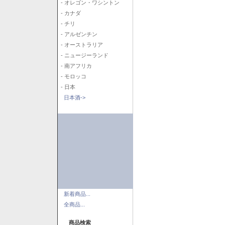
- オレゴン・ワシントン
- カナダ
- チリ
- アルゼンチン
- オーストラリア
- ニュージーランド
- 南アフリカ
- モロッコ
- 日本
日本酒->
新着商品...
全商品...
商品検索