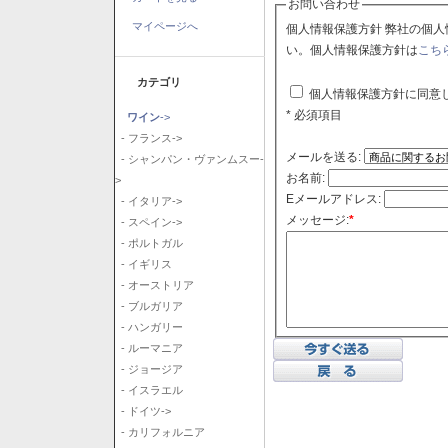
お問い合わせ
マイページへ
個人情報保護方針 弊社の個人情報保護方針に同意される場合はチェックボックスをクリックしてくださ
い。個人情報保護方針は
こち
カテゴリ
個人情報保護方針に同意
* 必須項目
ワイン
->
- フランス->
メールを送る:
- シャンパン・ヴァンムスー-
お名前:
>
Eメールアドレス:
- イタリア->
メッセージ:
*
- スペイン->
- ポルトガル
- イギリス
- オーストリア
- ブルガリア
- ハンガリー
- ルーマニア
- ジョージア
- イスラエル
- ドイツ->
- カリフォルニア