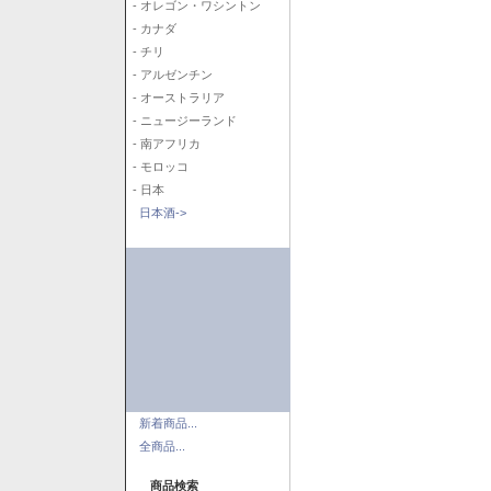
- オレゴン・ワシントン
- カナダ
- チリ
- アルゼンチン
- オーストラリア
- ニュージーランド
- 南アフリカ
- モロッコ
- 日本
日本酒->
新着商品...
全商品...
商品検索