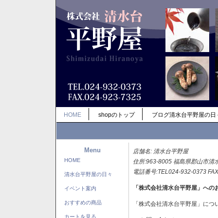
HOME
shopのトップ
ブログ清水台平野屋の日
Menu
店舗名: 清水台平野屋
HOME
住所:963-8005 福島県郡山市清
電話番号:TEL024-932-0373 FAX
清水台平野屋の日々
「株式会社清水台平野屋」への
イベント案内
おすすめの商品
「株式会社清水台平野屋」につ
カートを見る