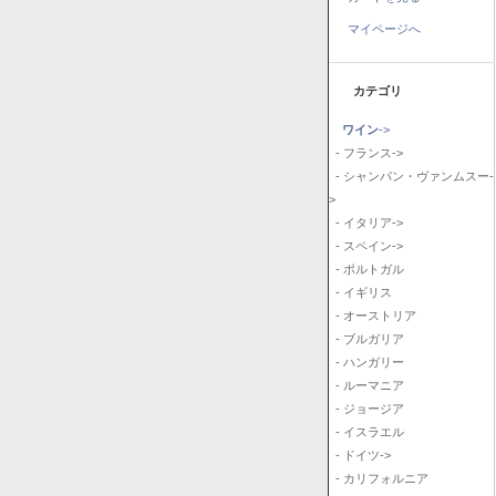
マイページへ
カテゴリ
ワイン
->
- フランス->
- シャンパン・ヴァンムスー-
>
- イタリア->
- スペイン->
- ポルトガル
- イギリス
- オーストリア
- ブルガリア
- ハンガリー
- ルーマニア
- ジョージア
- イスラエル
- ドイツ->
- カリフォルニア