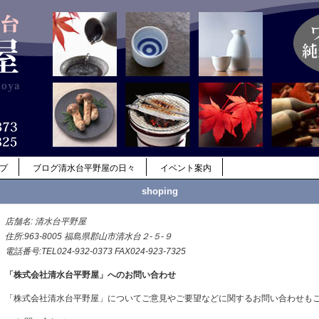
ップ
ブログ清水台平野屋の日々
イベント案内
shoping
店舗名: 清水台平野屋
住所:963-8005 福島県郡山市清水台２-５-９
電話番号:TEL024-932-0373 FAX024-923-7325
「株式会社清水台平野屋」へのお問い合わせ
「株式会社清水台平野屋」についてご意見やご要望などに関するお問い合わせも