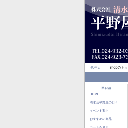
HOME
shopのト
Menu
HOME
清水台平野屋の日々
イベント案内
おすすめの商品
カートを見る