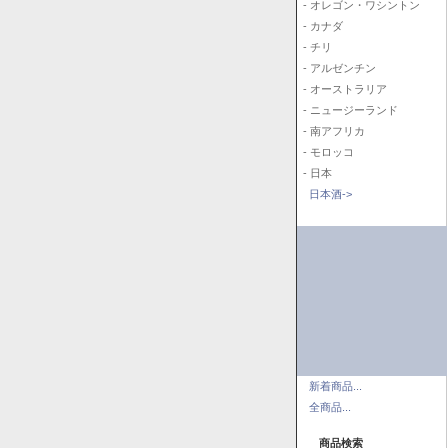
- オレゴン・ワシントン
- カナダ
- チリ
- アルゼンチン
- オーストラリア
- ニュージーランド
- 南アフリカ
- モロッコ
- 日本
日本酒->
新着商品...
全商品...
商品検索