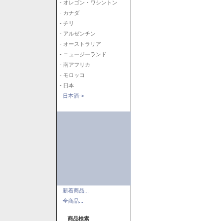
- オレゴン・ワシントン
- カナダ
- チリ
- アルゼンチン
- オーストラリア
- ニュージーランド
- 南アフリカ
- モロッコ
- 日本
日本酒->
新着商品...
全商品...
商品検索