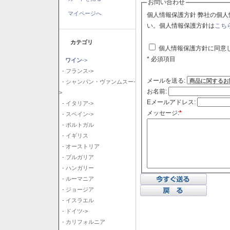
お問い合わせ
マイページへ
個人情報保護方針 弊社の個人情報保護方針に同意される場合はチェックボックスをクリックしてくださ
い。個人情報保護方針は
こち
カテゴリ
個人情報保護方針に同意
* 必須項目
ワイン
->
- フランス->
メールを送る:
- シャンパン・ヴァンムスー-
お名前:
>
Eメールアドレス:
- イタリア->
メッセージ:
*
- スペイン->
- ポルトガル
- イギリス
- オーストリア
- ブルガリア
- ハンガリー
- ルーマニア
- ジョージア
- イスラエル
- ドイツ->
- カリフォルニア