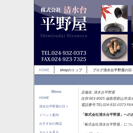
HOME
shopのトップ
ブログ清水台平野屋の日
Menu
店舗名: 清水台平野屋
HOME
住所:963-8005 福島県郡山市清
電話番号:TEL024-932-0373 FAX
清水台平野屋の日々
「株式会社清水台平野屋」への
イベント案内
おすすめの商品
「株式会社清水台平野屋」につ
カートを見る