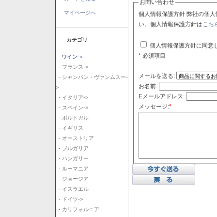
お問い合わせ
マイページへ
個人情報保護方針 弊社の個人情報保護方針に同意される場合はチェックボックスをクリックしてくださ
い。個人情報保護方針は
こち
カテゴリ
個人情報保護方針に同意
* 必須項目
ワイン
->
- フランス->
メールを送る:
- シャンパン・ヴァンムスー-
お名前:
>
Eメールアドレス:
- イタリア->
メッセージ:
*
- スペイン->
- ポルトガル
- イギリス
- オーストリア
- ブルガリア
- ハンガリー
- ルーマニア
- ジョージア
- イスラエル
- ドイツ->
- カリフォルニア