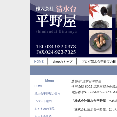
HOME
shopのトップ
ブログ清水台平野屋の日
Menu
店舗名: 清水台平野屋
HOME
住所:963-8005 福島県郡山市清
電話番号:TEL024-932-0373 FAX
清水台平野屋の日々
「株式会社清水台平野屋」への
イベント案内
おすすめの商品
「株式会社清水台平野屋」につ
カートを見る