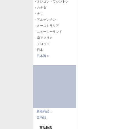
- オレゴン・ワシントン
- カナダ
- チリ
- アルゼンチン
- オーストラリア
- ニュージーランド
- 南アフリカ
- モロッコ
- 日本
日本酒->
新着商品...
全商品...
商品検索